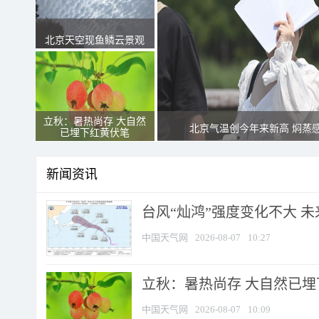
北京天空现鱼鳞云景观
立秋：暑热尚存 大自然
北京气温创今年来新高 焖蒸
已埋下红黄伏笔
新闻资讯
台风“灿鸿”强度变化不大 
中国天气网
2026-08-07
10:27
立秋：暑热尚存 大自然已
中国天气网
2026-08-07
10:09