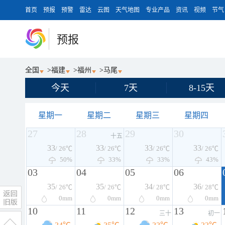
首页
预报
预警
雷达
云图
天气地图
专业产品
资讯
视频
节气
预报
全国
>
福建
>
福州
>
马尾
今天
7天
8-15天
星期一
星期二
星期三
星期四
27
28
29
30
十五
33
33
33
33
/ 26℃
/ 26℃
/ 26℃
/ 26℃
50%
33%
33%
43%
03
04
05
06
35
35
34
36
/ 26℃
/ 26℃
/ 28℃
/ 28℃
0
mm
0
mm
0
mm
0
mm
10
11
12
13
三十
初一