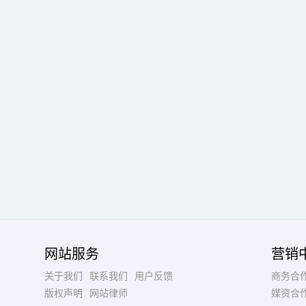
网站服务
营销
关于我们
联系我们
用户反馈
商务合
版权声明
网站律师
媒资合