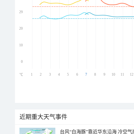
29
ed
ed
ed
20
ed
10
0
1
2
3
4
5
6
7
8
9
10
11
12
℃
近期重大天气事件
台风“白海豚”靠近华东沿海 冷空