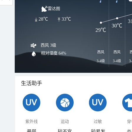
雷达图
28℃
33℃
3
30℃
29℃
西风 3级
西风
西风
相对湿度
64%
3-4级
3-4级
3
生活助手
紫外线
运动
过敏
穿
最弱
较不宜
较易发
炎