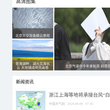
高清图集
北京天空现鱼鳞云景观
青海湖畔：湖光花海长
北京气温创今年来新高 焖蒸
云 天地铺成明亮画卷
新闻资讯
浙江上海等地将承接台风“白海
中国天气网
2026-08-09
07:45