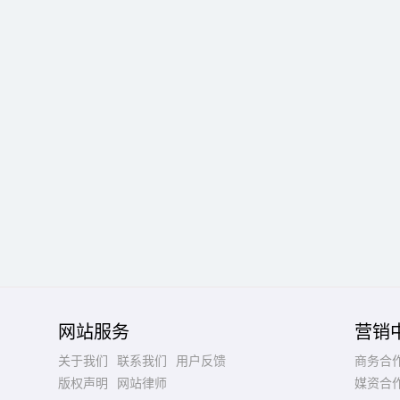
网站服务
营销
关于我们
联系我们
用户反馈
商务合
版权声明
网站律师
媒资合