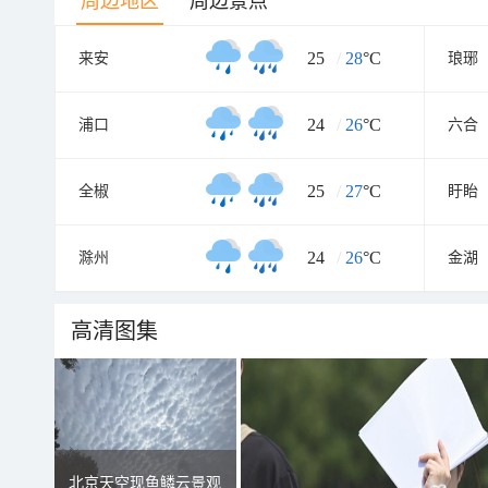
周边地区
周边景点
25
/
28
°C
来安
琅琊
24
/
26
°C
浦口
六合
25
/
27
°C
全椒
盱眙
24
/
26
°C
滁州
金湖
高清图集
北京天空现鱼鳞云景观