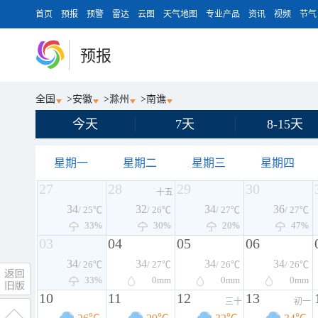
首页
预报
预警
雷达
云图
天气地图
专业产品
资讯
视频
节气
预报
全国
>
安徽
>
滁州
>
南谯
今天
7天
8-15天
星期一
星期二
星期三
星期四
27
28
29
30
十五
34
32
34
36
/ 25℃
/ 26℃
/ 27℃
/ 27℃
33%
30%
20%
47%
03
04
05
06
34
34
34
34
/ 26℃
/ 27℃
/ 26℃
/ 26℃
33%
0
mm
0
mm
0
mm
10
11
12
13
三十
初一