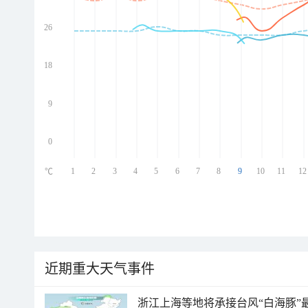
26
ed
ed
ed
18
ed
9
0
1
2
3
4
5
6
7
8
9
10
11
12
℃
近期重大天气事件
浙江上海等地将承接台风“白海豚”