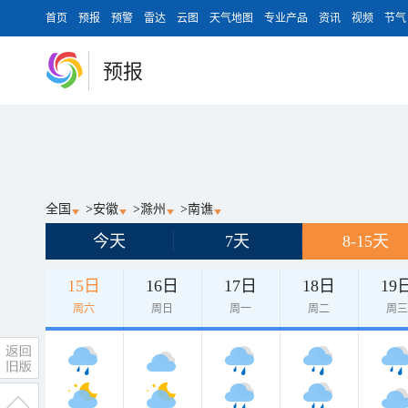
首页
预报
预警
雷达
云图
天气地图
专业产品
资讯
视频
节气
预报
全国
>
安徽
>
滁州
>
南谯
今天
7天
8-15天
15日
16日
17日
18日
19
周六
周日
周一
周二
周