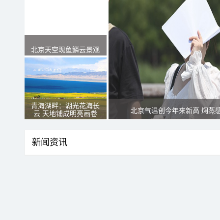
北京天空现鱼鳞云景观
青海湖畔：湖光花海长
北京气温创今年来新高 焖蒸
云 天地铺成明亮画卷
新闻资讯