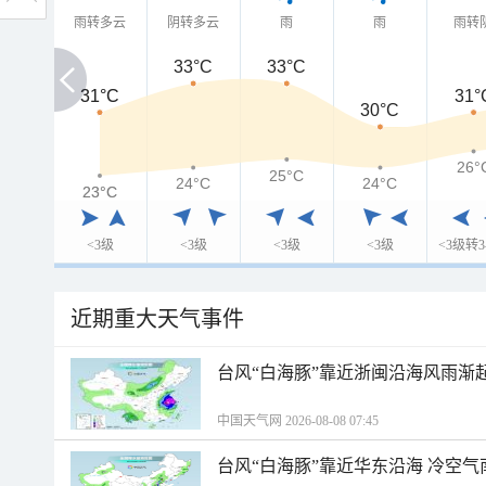
雨转多云
阴转多云
雨
雨
雨转
33°C
33°C
31°C
31°C
31°
30°C
26°
25°C
24°C
24°C
23°C
23°C
<3级
<3级
<3级
<3级
<3级转3
近期重大天气事件
台风“白海豚”靠近浙闽沿海风雨渐
中国天气网 2026-08-08 07:45
台风“白海豚”靠近华东沿海 冷空