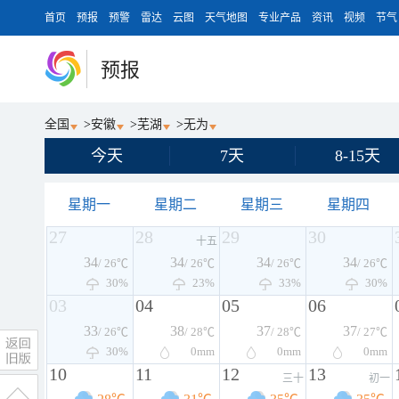
首页
预报
预警
雷达
云图
天气地图
专业产品
资讯
视频
节气
预报
全国
>
安徽
>
芜湖
>
无为
今天
7天
8-15天
星期一
星期二
星期三
星期四
27
28
29
30
十五
34
34
34
34
/ 26℃
/ 26℃
/ 26℃
/ 26℃
30%
23%
33%
30%
03
04
05
06
33
38
37
37
/ 26℃
/ 28℃
/ 28℃
/ 27℃
30%
0
mm
0
mm
0
mm
10
11
12
13
三十
初一