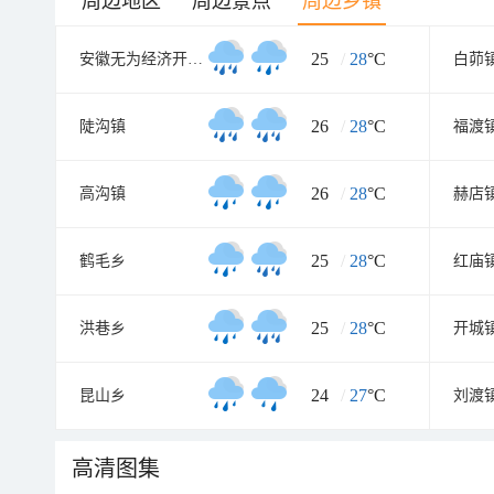
周边地区
周边景点
周边乡镇
25
/
28
°C
安徽无为经济开发区
白茆
26
/
28
°C
陡沟镇
福渡
26
/
28
°C
高沟镇
赫店
25
/
28
°C
鹤毛乡
红庙
25
/
28
°C
洪巷乡
开城
24
/
27
°C
昆山乡
刘渡
高清图集