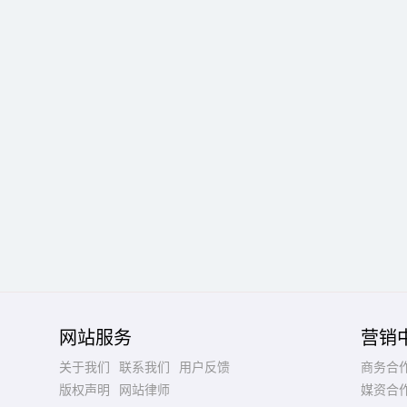
网站服务
营销
关于我们
联系我们
用户反馈
商务合
版权声明
网站律师
媒资合