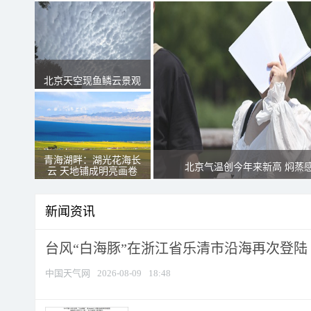
北京天空现鱼鳞云景观
青海湖畔：湖光花海长
北京气温创今年来新高 焖蒸
云 天地铺成明亮画卷
新闻资讯
台风“白海豚”在浙江省乐清市沿海再次登陆
中国天气网
2026-08-09
18:48