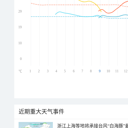
29
ed
ed
ed
19
ed
10
0
1
2
3
4
5
6
7
8
9
10
11
12
℃
近期重大天气事件
浙江上海等地将承接台风“白海豚”