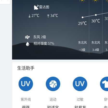
雷达图
27℃
34℃
3
30℃
29℃
东风 2级
东北风
东北风
东
相对湿度
57%
<3级
3-4级
3
生活助手
紫外线
运动
过敏
穿
很强
较适宜
较易发
炎