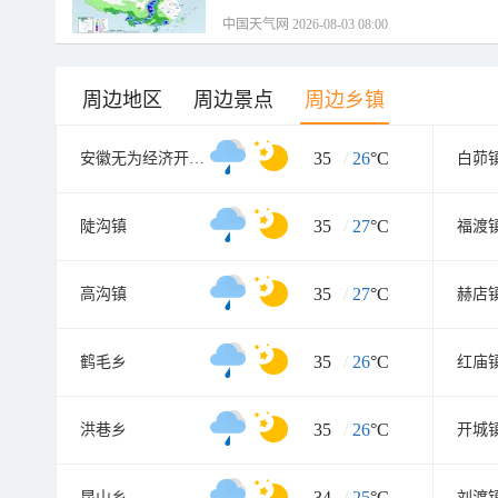
中国天气网 2026-08-03 08:00
周边地区
周边景点
周边乡镇
35
/
26
°C
安徽无为经济开发区
白茆
35
/
27
°C
陡沟镇
福渡
35
/
27
°C
高沟镇
赫店
35
/
26
°C
鹤毛乡
红庙
35
/
26
°C
洪巷乡
开城
34
/
25
°C
昆山乡
刘渡