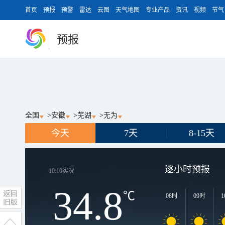
首页
预报
预警
雷达
云图
天气地图
专业产品
资讯
视频
节气
预报
全国
>
安徽
>
芜湖
>
无为
今天
7天
8-15天
逐小时预报
10:10
实况
34.8
℃
08时
09时
1