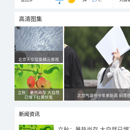
高清图集
北京天空现鱼鳞云景观
立秋：暑热尚存 大自然
北京气温创今年来新高 焖蒸
已埋下红黄伏笔
新闻资讯
立秋：暑热尚存 大自然已