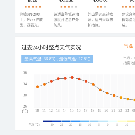
涂擦SPF20以
请适当降低运动
外出需远离过敏
建议穿
上，PA++护肤
强度并注意户外
源，适当采取防
裤等清
品，避强光。
防风。
护措施。
装。
气温
过去24小时整点天气实况
气温：
最高气温: 36.8℃ , 最低气温: 27.8℃
指离地
38
34
30
26
10
11
12
13
14
15
16
17
18
19
20
21
22
23
0
(℃)
气温(℃)
-30
-25
-20
-15
-10
-5
0
5
10