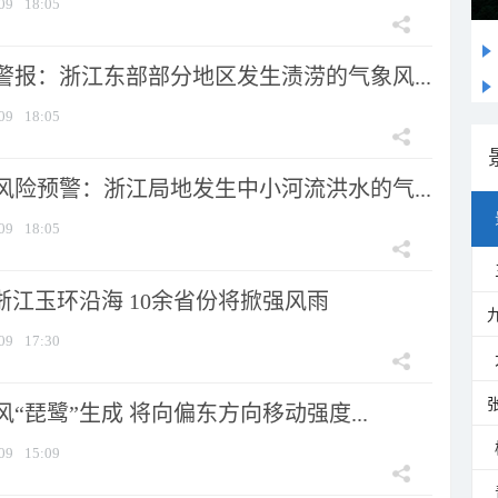
09
18:05
警报：浙江东部部分地区发生渍涝的气象风...
09
18:05
风险预警：浙江局地发生中小河流洪水的气...
09
18:05
浙江玉环沿海 10余省份将掀强风雨
09
17:30
风“琵鹭”生成 将向偏东方向移动强度...
09
15:09