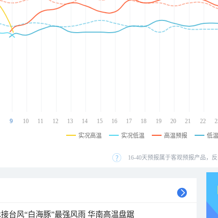
9
10
11
12
13
14
15
16
17
18
19
20
21
22
2
实况高温
实况低温
高温预报
低
16-40天预报属于客观预报产品，反
接台风“白海豚”最强风雨 华南高温盘踞