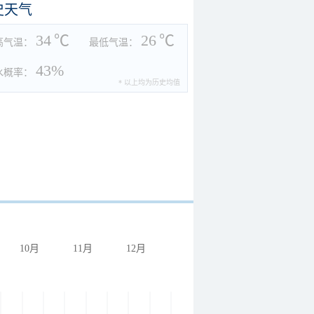
史天气
34
℃
26
℃
高气温：
最低气温：
43%
水概率：
* 以上均为历史均值
10月
11月
12月