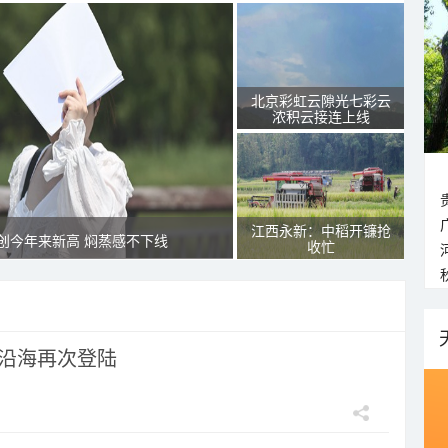
北京彩虹云隙光七彩云
浓积云接连上线
江西永新：中稻开镰抢
创今年来新高 焖蒸感不下线
收忙
市沿海再次登陆