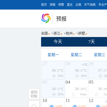
首页
预报
预警
雷达
云图
天气地图
专业产
预报
全国
>
浙江
>
杭州
>
拱墅
今天
7天
星期一
星期二
星期三
27
28
29
十五
36
36
37
/ 27℃
/ 27℃
/ 2
20%
30%
3
03
04
05
34
36
36
/ 27℃
/ 29℃
/ 2
30%
0
mm
1
10
11
12