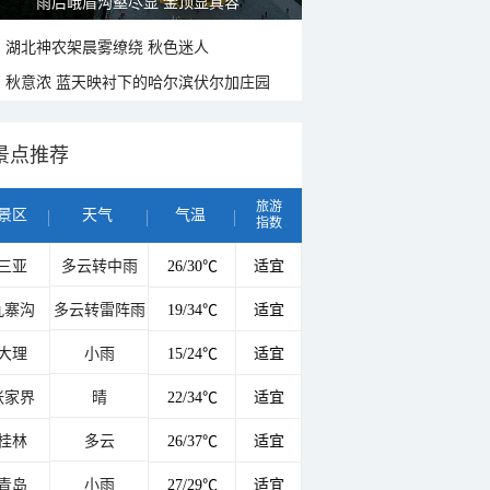
雨后峨眉沟壑尽显 金顶显真容
湖北神农架晨雾缭绕 秋色迷人
秋意浓 蓝天映衬下的哈尔滨伏尔加庄园
景点推荐
旅游
景区
天气
气温
指数
三亚
多云转中雨
26/30℃
适宜
九寨沟
多云转雷阵雨
19/34℃
适宜
大理
小雨
15/24℃
适宜
张家界
晴
22/34℃
适宜
桂林
多云
26/37℃
适宜
青岛
小雨
27/29℃
适宜