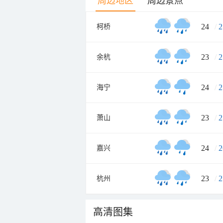
周边地区
周边景点
24
/
2
柯桥
23
/
2
余杭
24
/
2
海宁
23
/
2
萧山
24
/
2
嘉兴
23
/
2
杭州
高清图集