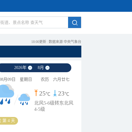
18:00更新
|
数据来源 中央气象台
2026
年
8
月
08月09日
星期日
农历
六月廿七
25
23
℃
℃
北风5-6级转东北风
4-5级
 第 4 天