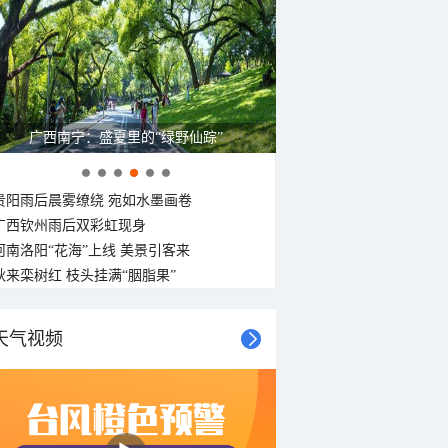
广西南宁：盛夏里的“绿野仙踪”
贵阳雨后晨雾缭绕 宛如水墨画卷
广西钦州雨后双彩虹现身
河南洛阳“花海”上线 美景引客来
秋来栾树红 枝头挂满“胭脂果”
天气视频