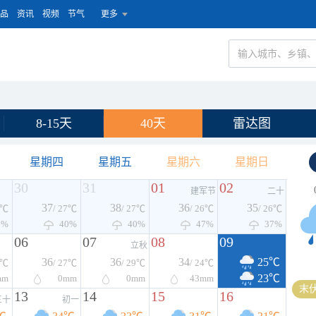
品
资讯
视频
节气
更多
8-15天
40天
雷达图
星期四
星期五
星期六
星期日
30
31
01
02
建军节
二十
37
38
36
35
7℃
/ 27℃
/ 27℃
/ 26℃
/ 26℃
0%
40%
40%
47%
37%
06
07
08
09
立秋
36
36
34
25℃
8℃
/ 27℃
/ 29℃
/ 24℃
23℃
mm
0
mm
0
mm
43
mm
末伏
13
14
15
16
三十
初一