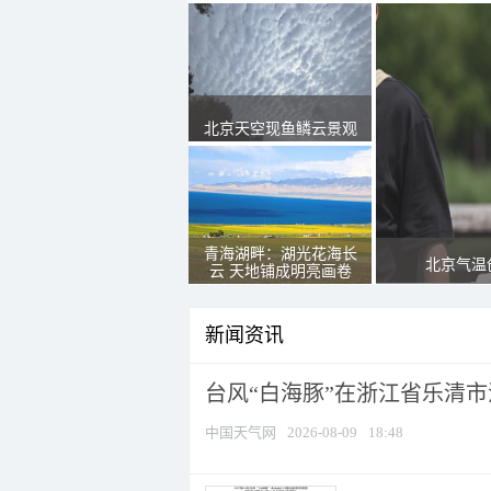
北京天空现鱼鳞云景观
青海湖畔：湖光花海长
北京气温
云 天地铺成明亮画卷
新闻资讯
台风“白海豚”在浙江省乐清
中国天气网
2026-08-09
18:48