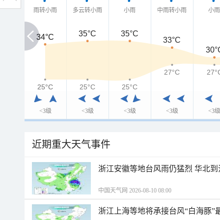
雨转小雨
多云转小雨
小雨
中雨转小雨
小
35°C
35°C
34°C
34°C
33°C
30°
27°C
27°
25°C
25°C
25°C
25°C
<3级
<3级
<3级
<3级
<3
近期重大天气事件
浙江安徽等地台风雨仍猛烈 华北到
中国天气网 2026-08-10 08:00
浙江上海等地将承接台风“白海豚”