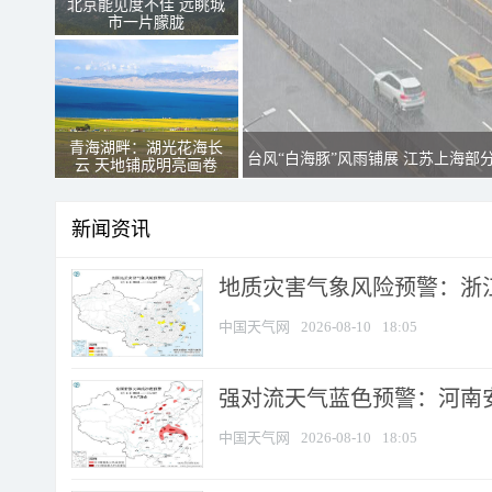
北京能见度不佳 远眺城
市一片朦胧
青海湖畔：湖光花海长
台风“白海豚”风雨铺展 江苏上海部
云 天地铺成明亮画卷
新闻资讯
地质灾害气象风险预警：浙江
中国天气网
2026-08-10
18:05
强对流天气蓝色预警：河南安徽
中国天气网
2026-08-10
18:05