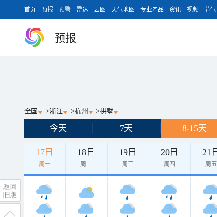
首页
预报
预警
雷达
云图
天气地图
专业产品
资讯
视频
节气
预报
全国
>
浙江
>
杭州
>
拱墅
今天
7天
8-15天
17日
18日
19日
20日
21
周一
周二
周三
周四
周