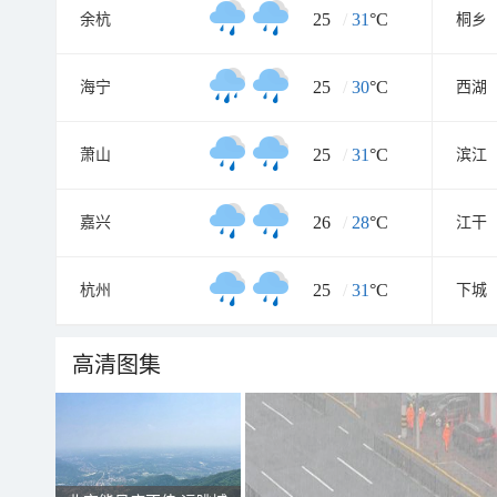
25
/
31
°C
余杭
桐乡
25
/
30
°C
海宁
西湖
25
/
31
°C
萧山
滨江
26
/
28
°C
嘉兴
江干
25
/
31
°C
杭州
下城
高清图集