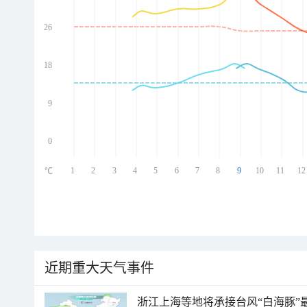
26
ed
ed
ed
18
ed
9
0
1
2
3
4
5
6
7
8
9
10
11
12
℃
近期重大天气事件
浙江上海等地将承接台风“白海豚”