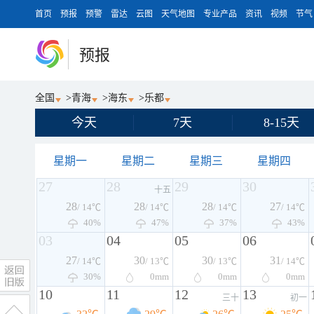
首页
预报
预警
雷达
云图
天气地图
专业产品
资讯
视频
节气
预报
全国
>
青海
>
海东
>
乐都
今天
7天
8-15天
星期一
星期二
星期三
星期四
27
28
29
30
十五
28
28
28
27
/ 14℃
/ 14℃
/ 14℃
/ 14℃
40%
47%
37%
43%
03
04
05
06
27
30
30
31
/ 14℃
/ 13℃
/ 13℃
/ 14℃
30%
0
mm
0
mm
0
mm
10
11
12
13
三十
初一