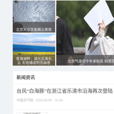
北京天空现鱼鳞云景观
青海湖畔：湖光花海长
北京气温创今年来新高 焖蒸
云 天地铺成明亮画卷
新闻资讯
台风“白海豚”在浙江省乐清市沿海再次登陆
中国天气网
2026-08-09
18:48