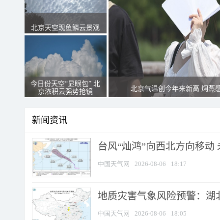
北京天空现鱼鳞云景观
今日份天空“显眼包” 北
北京气温创今年来新高 焖蒸
京浓积云强势抢镜
新闻资讯
台风“灿鸿”向西北方向移动
中国天气网
2026-08-06
18:17
地质灾害气象风险预警：湖北
中国天气网
2026-08-06
18:05