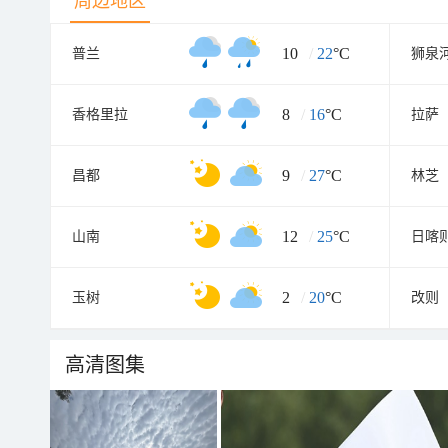
周边地区
10
/
22
°C
普兰
狮泉
8
/
16
°C
香格里拉
拉萨
9
/
27
°C
昌都
林芝
12
/
25
°C
山南
日喀
2
/
20
°C
玉树
改则
高清图集