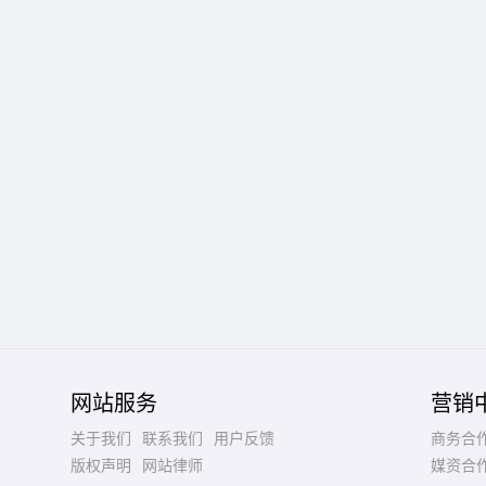
网站服务
营销
关于我们
联系我们
用户反馈
商务合
版权声明
网站律师
媒资合