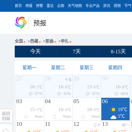
首页
预报
预警
雷达
云图
天气地图
专业产品
资讯
视频
节气
预报
全国
>
西藏
>
那曲
>
申扎
今天
7天
8-15天
星期一
星期二
星期三
星期四
27
28
29
30
十五
16
16
15
16
/ 5℃
/ 6℃
/ 6℃
/ 6℃
67%
63%
67%
60%
03
04
05
06
15
18
18
19℃
/ 3℃
/ 4℃
/ 6℃
5℃
4
mm
0
mm
0
mm
10
11
12
13
三十
初一