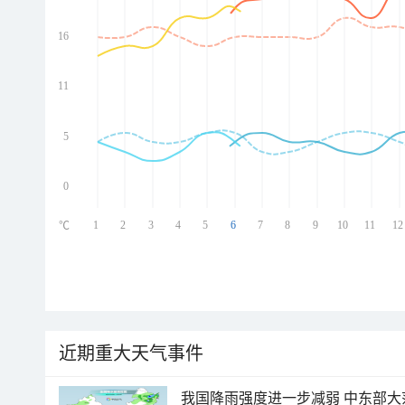
16
ed
ed
ed
11
ed
5
0
1
2
3
4
5
6
7
8
9
10
11
12
℃
近期重大天气事件
我国降雨强度进一步减弱 中东部大