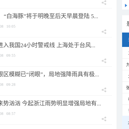
“白海豚”将于明晚至后天早晨登陆 5...
08
10:05
进入我国24小时警戒线 上海处于台风...
08
09:55
眼区模糊已“闭眼”，局地强降雨具有极...
08
09:28
来势汹汹 今起浙江雨势明显增强局地有...
08
08:57