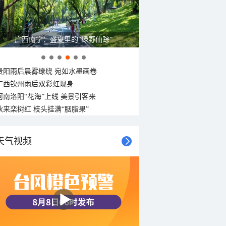
广西南宁：盛夏里的“绿野仙踪”
贵阳雨后晨雾缭绕 宛如水墨画卷
广西钦州雨后双彩虹现身
河南洛阳“花海”上线 美景引客来
秋来栾树红 枝头挂满“胭脂果”
天气视频