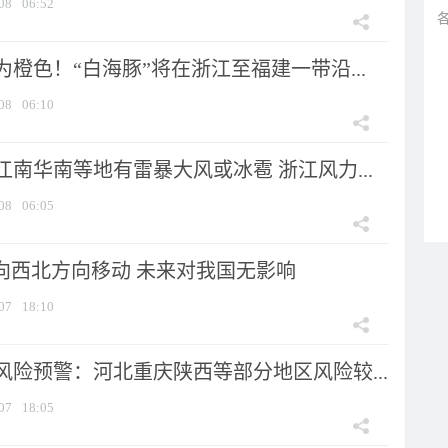
08
06:52
橙色！“白海豚”将在浙江至福建一带沿...
08
06:10
南华南等地有雷暴大风或冰雹 浙江风力...
08
06:05
将向西北方向移动 未来对我国无影响
07
18:10
风险预警：河北重庆陕西等部分地区风险较...
07
18:05