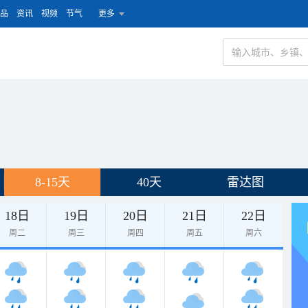
品
资讯
视频
节气
更多
8-15天
40天
雷达图
18日
19日
20日
21日
22日
周二
周三
周四
周五
周六