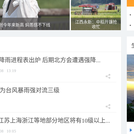
江西永新：中稻开镰抢
创今年来新高 焖蒸感不下线
收忙
 降雨进程表出炉 后期北方会遭遇强降...
08
13:19
为台风暴雨强对流三级
苏上海浙江等地部分地区将有10级以上...
08
10:05