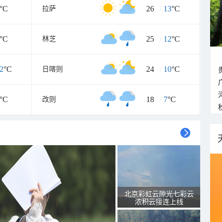
°C
26
/
13
°C
拉萨
°C
25
/
12
°C
林芝
2
°C
24
/
10
°C
日喀则
°C
18
/
7
°C
改则
北京彩虹云隙光七彩云
浓积云接连上线