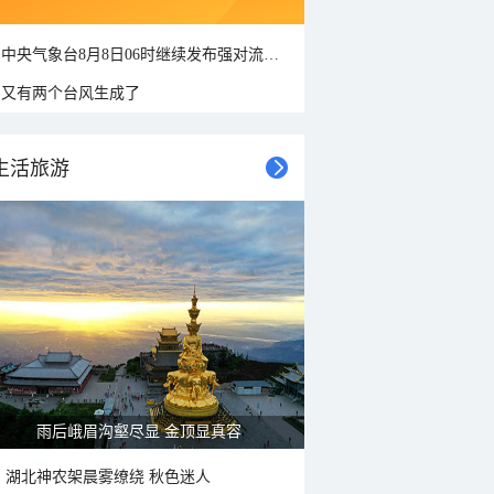
中央气象台8月8日06时继续发布强对流天气蓝色预警
又有两个台风生成了
生活旅游
雨后峨眉沟壑尽显 金顶显真容
湖北神农架晨雾缭绕 秋色迷人