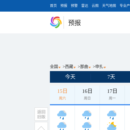
首页
预报
预警
雷达
云图
天气地图
专业产
预报
全国
>
西藏
>
那曲
>
申扎
今天
7天
15日
16日
17日
周六
周日
周一