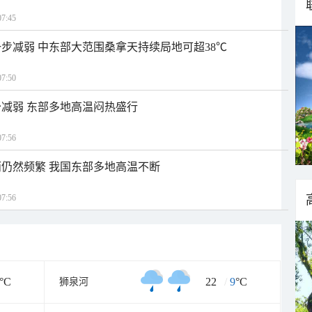
7:45
步减弱 中东部大范围桑拿天持续局地可超38℃
7:50
减弱 东部多地高温闷热盛行
7:56
仍然频繁 我国东部多地高温不断
7:56
°C
22
/
9
°C
狮泉河