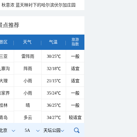
秋意浓 蓝天映衬下的哈尔滨伏尔加庄园
景点推荐
旅游
景区
天气
气温
指数
三亚
雷阵雨
30/25℃
一般
九寨沟
阵雨
32/18℃
适宜
大理
小雨
21/15℃
适宜
张家界
小雨
35/24℃
一般
桂林
晴
36/25℃
一般
青岛
多云
34/27℃
较适宜
北京
5A
天坛公园