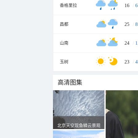
16
/
6
香格里拉
25
/
8
昌都
24
/
1
山南
23
/
4
玉树
高清图集
北京天空现鱼鳞云景观