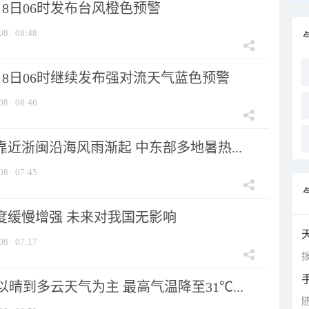
8日06时发布台风橙色预警
08
08:48
月8日06时继续发布强对流天气蓝色预警
08
08:46
靠近浙闽沿海风雨渐起 中东部多地暑热...
08
07:45
强度缓慢增强 未来对我国无影响
08
07:17
拨
晴到多云天气为主 最高气温降至31℃...