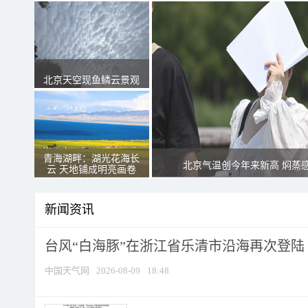
北京天空现鱼鳞云景观
青海湖畔：湖光花海长
北京气温创今年来新高 焖蒸
云 天地铺成明亮画卷
新闻资讯
台风“白海豚”在浙江省乐清市沿海再次登陆
中国天气网
2026-08-09
18:48