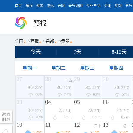
首页
预报
预警
雷达
云图
天气地图
专业产品
资讯
视频
节气
预报
全国
>
西藏
>
昌都
>
贡觉
今天
7天
8-15天
星期一
星期二
星期三
星期四
27
28
29
30
十五
30
30
30
30
/ 22℃
/ 22℃
/ 22℃
/ 22℃
60%
77%
63%
57%
03
04
05
06
30
23
22
23
/ 22℃
/ 8℃
/ 7℃
/ 7℃
70%
3
mm
0
mm
0
mm
10
11
12
13
三十
初一