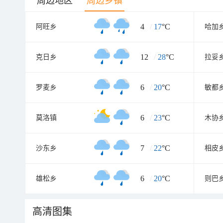
周边地区
周边乡镇
4
/
17
°C
阿旺乡
哈加
12
/
28
°C
克日乡
拉妥
6
/
20
°C
罗麦乡
敏都
6
/
23
°C
莫洛镇
木协
7
/
22
°C
沙东乡
相皮
6
/
20
°C
雄松乡
则巴
高清图集