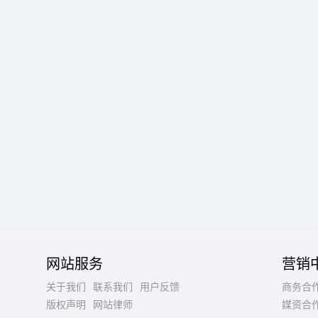
网站服务
营销
关于我们
联系我们
用户反馈
商务合
版权声明
网站律师
媒资合