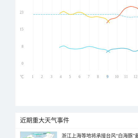
23
ed
ed
ed
15
ed
8
0
1
2
3
4
5
6
7
8
9
10
11
12
℃
近期重大天气事件
浙江上海等地将承接台风“白海豚”