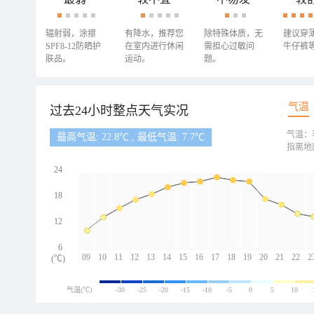
辐射弱，涂擦
有降水，推荐您
除特殊体质，无
建议穿
SPF8-12防晒护
在室内进行休闲
需担心过敏问
牛仔裤
肤品。
运动。
题。
气温
过去24小时整点天气实况
气温：
最高气温: 22.8℃ , 最低气温: 7.7℃
指离地
24
18
12
6
09
10
11
12
13
14
15
16
17
18
19
20
21
22
2
(℃)
气温(℃)
-30
-25
-20
-15
-10
-5
0
5
10