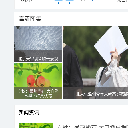
高清图集
北京天空现鱼鳞云景观
立秋：暑热尚存 大自然
北京气温创今年来新高 焖蒸
已埋下红黄伏笔
新闻资讯
立秋：暑热尚存 大自然已