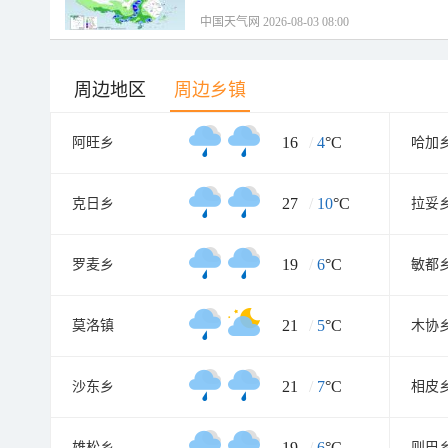
中国天气网 2026-08-03 08:00
周边地区
周边乡镇
16
/
4
°C
阿旺乡
哈加
27
/
10
°C
克日乡
拉妥
19
/
6
°C
罗麦乡
敏都
21
/
5
°C
莫洛镇
木协
21
/
7
°C
沙东乡
相皮
19
/
6
°C
雄松乡
则巴