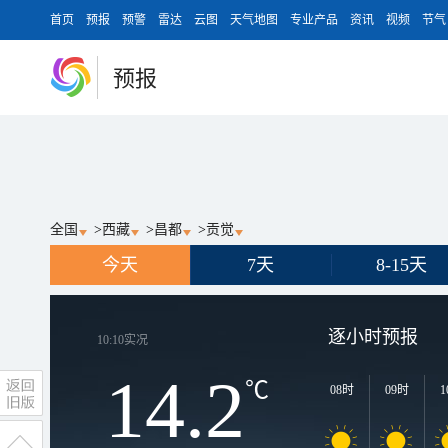
首页
预报
预警
雷达
云图
天气地图
专业产品
资讯
视频
节气
预报
全国
>
西藏
>
昌都
>
贡觉
今天
7天
8-15天
逐小时预报
10:10
实况
14.2
℃
08时
09时
1