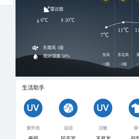
雷达图
6℃
20℃
11℃
1
7℃
东南风 1级
东风
东北风
相对湿度
50%
<3级
<3级
<
生活助手
紫外线
运动
过敏
穿
最弱
较不宜
不易发
较