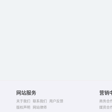
网站服务
营销
关于我们
联系我们
用户反馈
商务合
版权声明
网站律师
媒资合