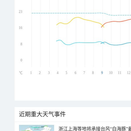
23
ed
ed
ed
16
ed
8
0
1
2
3
4
5
6
7
8
9
10
11
12
℃
近期重大天气事件
浙江上海等地将承接台风“白海豚”