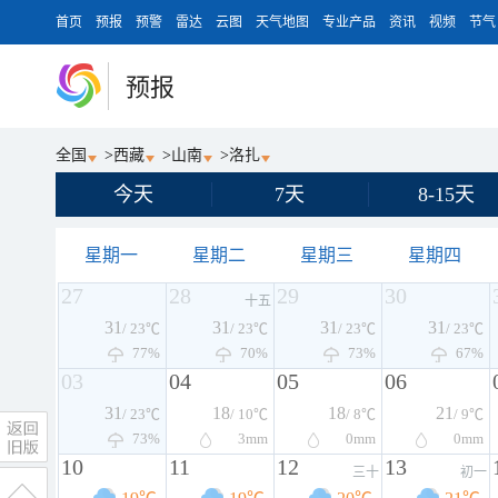
首页
预报
预警
雷达
云图
天气地图
专业产品
资讯
视频
节气
预报
全国
>
西藏
>
山南
>
洛扎
今天
7天
8-15天
星期一
星期二
星期三
星期四
27
28
29
30
十五
31
31
31
31
/ 23℃
/ 23℃
/ 23℃
/ 23℃
77%
70%
73%
67%
03
04
05
06
31
18
18
21
/ 23℃
/ 10℃
/ 8℃
/ 9℃
73%
3
mm
0
mm
0
mm
10
11
12
13
三十
初一