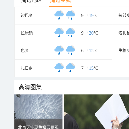
周边地区
周边乡镇
9
/
19
°C
边巴乡
拉郊
9
/
20
°C
拉康镇
洛扎
6
/
15
°C
色乡
生格
7
/
15
°C
扎日乡
高清图集
北京天空现鱼鳞云景观