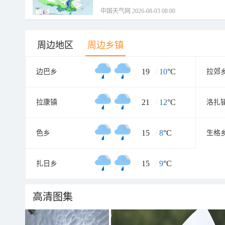
中国天气网 2026-08-03 08:00
周边地区
周边乡镇
19
/
10
°C
边巴乡
拉郊
21
/
12
°C
拉康镇
洛扎
15
/
8
°C
色乡
生格
15
/
9
°C
扎日乡
高清图集