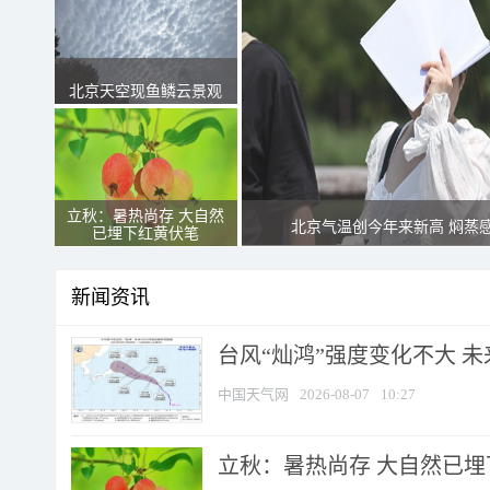
北京天空现鱼鳞云景观
立秋：暑热尚存 大自然
北京气温创今年来新高 焖蒸
已埋下红黄伏笔
新闻资讯
台风“灿鸿”强度变化不大 
中国天气网
2026-08-07
10:27
立秋：暑热尚存 大自然已