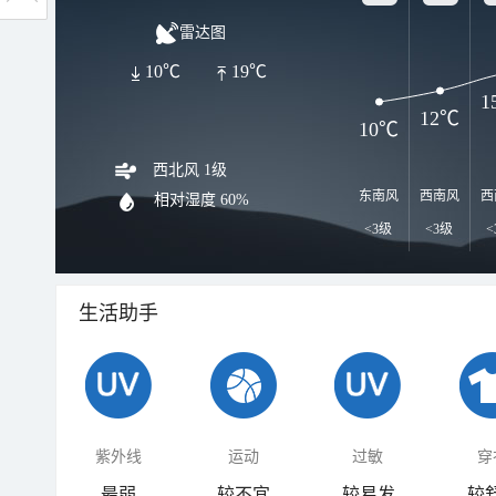
雷达图
10℃
19℃
1
12℃
10℃
西北风 1级
东南风
西南风
西
相对湿度
60%
<3级
<3级
<
生活助手
紫外线
运动
过敏
穿
最弱
较不宜
较易发
较