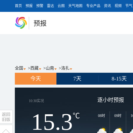
首页
预报
预警
雷达
云图
天气地图
专业产品
资讯
视频
节气
预报
全国
>
西藏
>
山南
>
洛扎
今天
7天
8-15天
逐小时预报
10:30
实况
15.3
℃
08时
09时
1