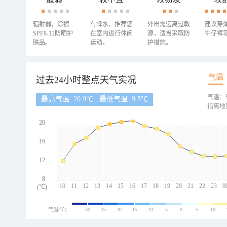
辐射弱，涂擦
有降水，推荐您
外出需远离过敏
建议穿
SPF8-12防晒护
在室内进行休闲
源，适当采取防
牛仔裤
肤品。
运动。
护措施。
气温
过去24小时整点天气实况
气温：
最高气温: 20.9℃ , 最低气温: 9.5℃
指离地
20
16
12
8
10
11
12
13
14
15
16
17
18
19
20
21
22
23
0
(℃)
气温(℃)
-30
-25
-20
-15
-10
-5
0
5
10