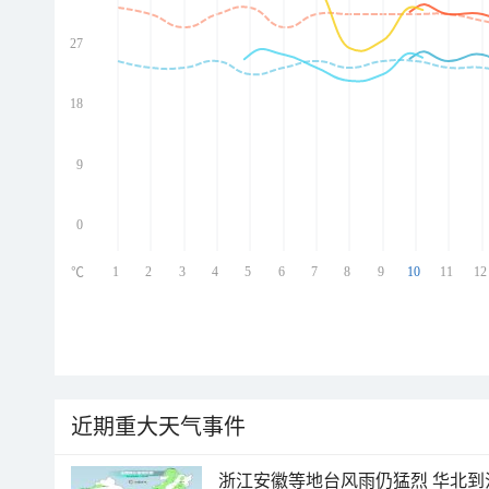
27
ed
ed
ed
18
ed
9
0
1
2
3
4
5
6
7
8
9
10
11
12
℃
近期重大天气事件
浙江安徽等地台风雨仍猛烈 华北到