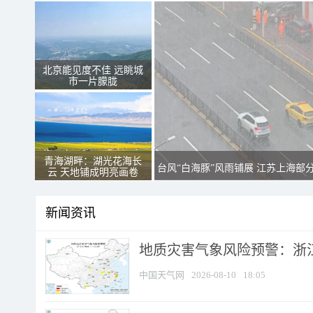
北京能见度不佳 远眺城
市一片朦胧
青海湖畔：湖光花海长
台风“白海豚”风雨铺展 江苏上海部
云 天地铺成明亮画卷
新闻资讯
地质灾害气象风险预警：浙江
中国天气网
2026-08-10
18:05