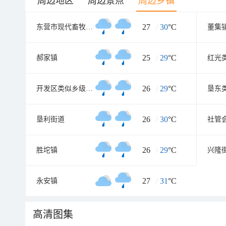
周边地区
周边景点
周边乡镇
27
/
30
°C
东营市现代畜牧业示范区类似乡级单位
董集
25
/
29
°C
郝家镇
红光
26
/
29
°C
开发区类似乡级单位
垦东
26
/
30
°C
垦利街道
26
/
29
°C
胜坨镇
兴隆
27
/
31
°C
永安镇
高清图集