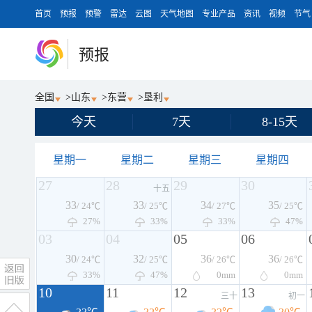
首页
预报
预警
雷达
云图
天气地图
专业产品
资讯
视频
节气
预报
全国
>
山东
>
东营
>
垦利
今天
7天
8-15天
星期一
星期二
星期三
星期四
27
28
29
30
十五
33
33
34
35
/ 24℃
/ 25℃
/ 27℃
/ 25℃
27%
33%
33%
47%
03
04
05
06
30
32
36
36
/ 24℃
/ 25℃
/ 26℃
/ 26℃
33%
47%
0
mm
0
mm
10
11
12
13
三十
初一