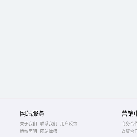
网站服务
营销
关于我们
联系我们
用户反馈
商务合
版权声明
网站律师
媒资合