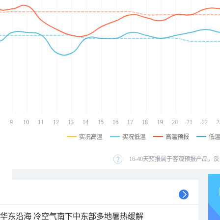
9
10
11
12
13
14
15
16
17
18
19
20
21
22
2
实况高温
实况低温
高温预报
低
16-40天预报属于客观预报产品，反
近华东沿海 冷空气南下中东部多地暑热缓解