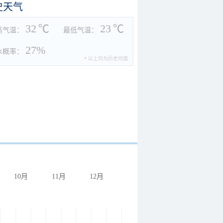
史天气
32
℃
23
℃
高气温：
最低气温：
27%
水概率：
* 以上均为历史均值
10月
11月
12月