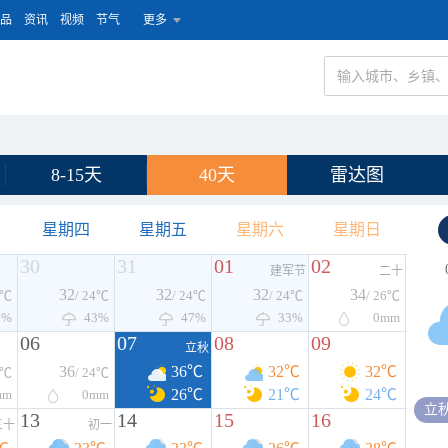
品
资讯
视频
节气
更多
8-15天
40天
雷达图
星期四
星期五
星期六
星期日
30
31
01
02
建军节
二十
32
32
32
34
4℃
/ 24℃
/ 24℃
/ 24℃
/ 26℃
7%
43%
47%
33%
0
mm
06
07
08
09
立秋
36
36℃
32℃
32℃
5℃
/ 24℃
26℃
21℃
24℃
mm
0
mm
立
13
14
15
16
三十
初一