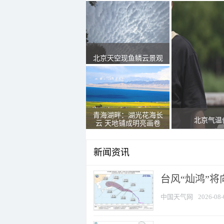
北京天空现鱼鳞云景观
青海湖畔：湖光花海长
北京气温
云 天地铺成明亮画卷
新闻资讯
台风“灿鸿”
中国天气网
2026-08-