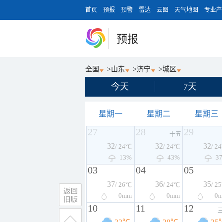
首页
预报
预警
雷达
云图
天气地图
专业产
预报
全国
>
山东
>
济宁
>
城区
今天
7天
星期一
星期二
星期三
27
28
29
十五
32
32
32
/ 24℃
/ 24℃
/ 2
13%
43%
3
03
04
05
37
36
35
/ 26℃
/ 24℃
/ 2
0
mm
0
mm
0
10
11
12