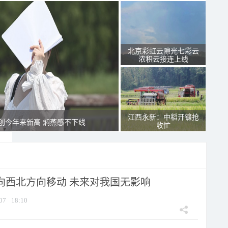
北京彩虹云隙光七彩云
浓积云接连上线
江西永新：中稻开镰抢
创今年来新高 焖蒸感不下线
收忙
将向西北方向移动 未来对我国无影响
07
18:10