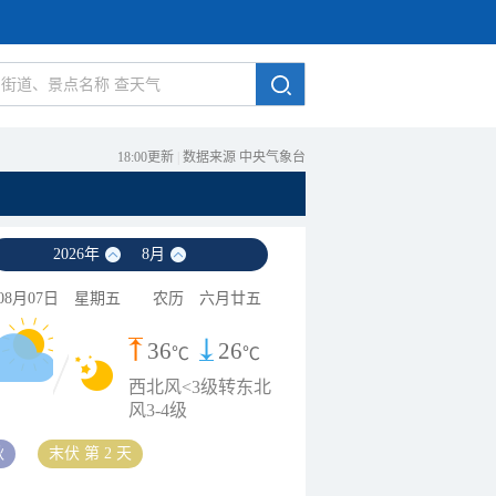
18:00更新
|
数据来源 中央气象台
2026
年
8
月
联
08月07日
星期五
农历
六月廿五
播
天
36
26
℃
℃
西北风<3级转东北
气
风3-4级
预
秋
末伏 第 2 天
报