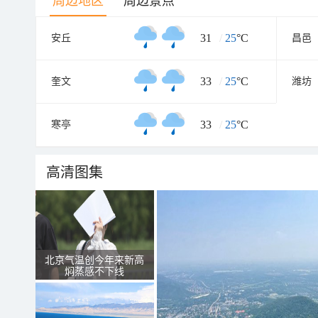
周边地区
周边景点
31
/
25
°C
安丘
昌邑
33
/
25
°C
奎文
潍坊
33
/
25
°C
寒亭
高清图集
北京气温创今年来新高
焖蒸感不下线