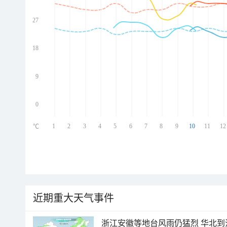
27
ed
ed
ed
18
ed
9
0
1
2
3
4
5
6
7
8
9
10
11
12
℃
近期重大天气事件
浙江安徽等地台风雨仍猛烈 华北到