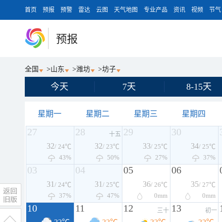
首页
预报
预警
雷达
云图
天气地图
专业产品
资讯
视频
节气
预报
全国
>
山东
>
潍坊
>
坊子
今天
7天
8-15天
星期一
星期二
星期三
星期四
27
28
29
30
十五
32
32
33
34
/ 24℃
/ 23℃
/ 25℃
/ 25℃
43%
50%
27%
37%
03
04
05
06
31
31
36
35
/ 24℃
/ 25℃
/ 26℃
/ 27℃
37%
47%
0
mm
0
mm
10
11
12
13
三十
初一