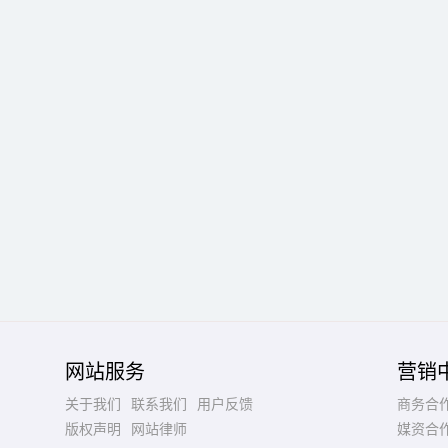
网站服务
营销
关于我们
联系我们
用户反馈
商务合
版权声明
网站律师
媒资合