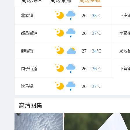
周边地区
周边景点
周边乡镇
26
/
38
°C
北孟镇
卜庄
26
/
37
°C
都昌街道
奎聚
27
/
34
°C
柳疃镇
龙池
26
/
36
°C
围子街道
下营
26
/
37
°C
饮马镇
高清图集