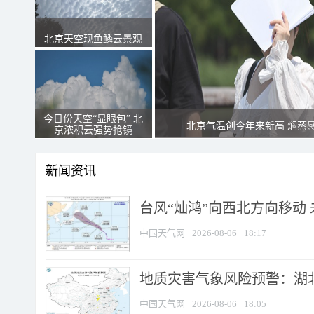
北京天空现鱼鳞云景观
今日份天空“显眼包” 北
北京气温创今年来新高 焖蒸
京浓积云强势抢镜
新闻资讯
台风“灿鸿”向西北方向移动
中国天气网
2026-08-06
18:17
地质灾害气象风险预警：湖北
中国天气网
2026-08-06
18:05