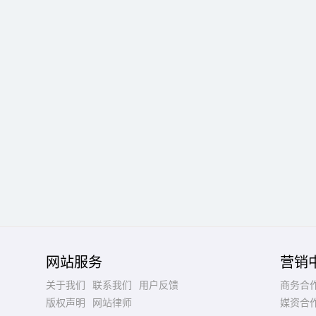
网站服务
营销
关于我们
联系我们
用户反馈
商务合
版权声明
网站律师
媒资合