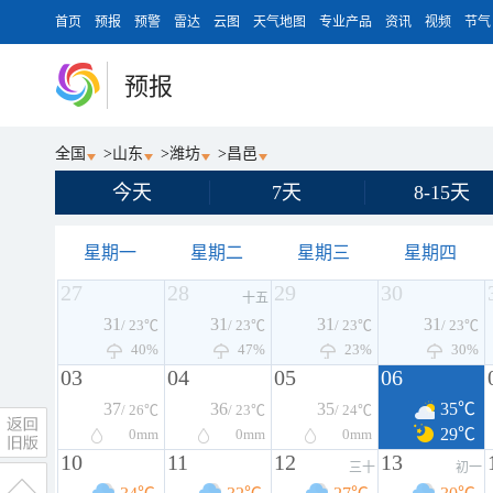
首页
预报
预警
雷达
云图
天气地图
专业产品
资讯
视频
节气
预报
全国
>
山东
>
潍坊
>
昌邑
今天
7天
8-15天
星期一
星期二
星期三
星期四
27
28
29
30
十五
31
31
31
31
/ 23℃
/ 23℃
/ 23℃
/ 23℃
40%
47%
23%
30%
03
04
05
06
37
36
35
35℃
/ 26℃
/ 23℃
/ 24℃
29℃
0
mm
0
mm
0
mm
10
11
12
13
三十
初一