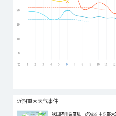
29
ed
ed
ed
19
ed
10
0
1
2
3
4
5
6
7
8
9
10
11
12
℃
近期重大天气事件
我国降雨强度进一步减弱 中东部大