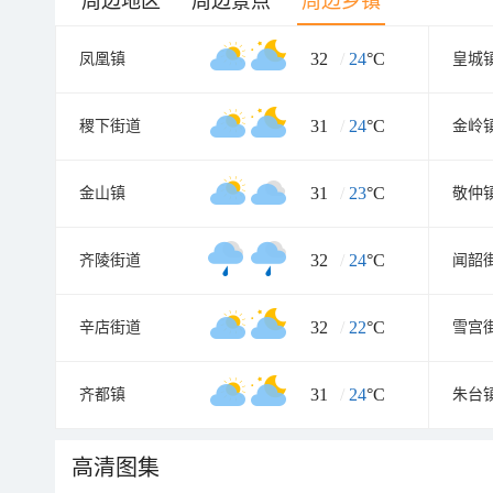
周边地区
周边景点
周边乡镇
32
/
24
°C
凤凰镇
皇城
31
/
24
°C
稷下街道
金岭
31
/
23
°C
金山镇
敬仲
32
/
24
°C
齐陵街道
闻韶
32
/
22
°C
辛店街道
雪宫
31
/
24
°C
齐都镇
朱台
高清图集