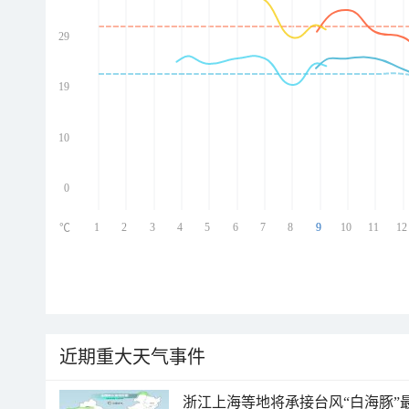
29
ed
ed
ed
19
ed
10
0
1
2
3
4
5
6
7
8
9
10
11
12
℃
近期重大天气事件
浙江上海等地将承接台风“白海豚”