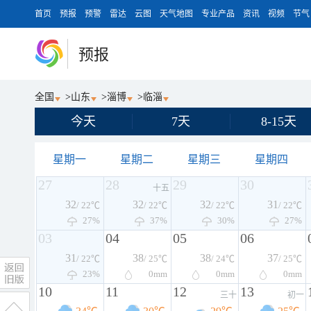
首页
预报
预警
雷达
云图
天气地图
专业产品
资讯
视频
节气
预报
全国
>
山东
>
淄博
>
临淄
今天
7天
8-15天
星期一
星期二
星期三
星期四
27
28
29
30
十五
32
32
32
31
/ 22℃
/ 22℃
/ 22℃
/ 22℃
27%
37%
30%
27%
03
04
05
06
31
38
38
37
/ 22℃
/ 25℃
/ 24℃
/ 25℃
23%
0
mm
0
mm
0
mm
10
11
12
13
三十
初一