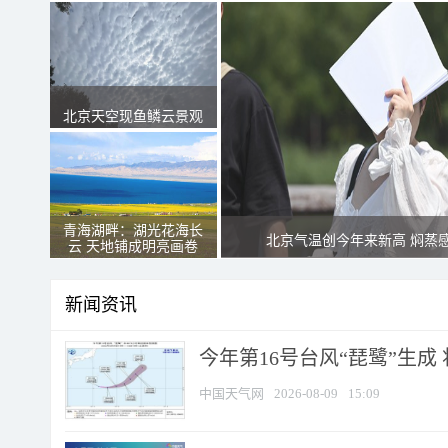
北京天空现鱼鳞云景观
青海湖畔：湖光花海长
北京气温创今年来新高 焖蒸
云 天地铺成明亮画卷
新闻资讯
今年第16号台风“琵鹭”生成 
中国天气网
2026-08-09
15:09