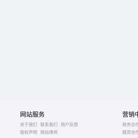
网站服务
营销
关于我们
联系我们
用户反馈
商务合
版权声明
网站律师
媒资合