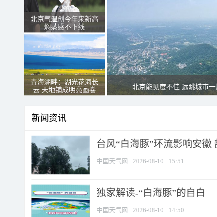
北京气温创今年来新高
焖蒸感不下线
青海湖畔：湖光花海长
北京能见度不佳 远眺城市一
云 天地铺成明亮画卷
新闻资讯
台风“白海豚”环流影响安徽 
中国天气网
2026-08-10
15:51
​独家解读-“白海豚”的自白
中国天气网
2026-08-10
14:50