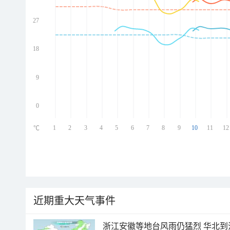
27
ed
ed
ed
18
ed
9
0
1
2
3
4
5
6
7
8
9
10
11
12
℃
近期重大天气事件
浙江安徽等地台风雨仍猛烈 华北到