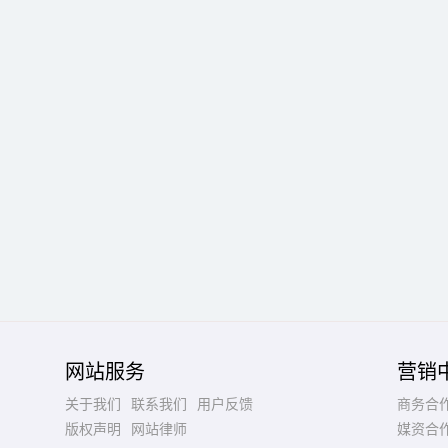
网站服务
营销
关于我们
联系我们
用户反馈
商务合
版权声明
网站律师
媒资合