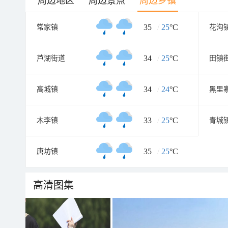
周边地区
周边景点
周边乡镇
35
/
25
°C
常家镇
花沟
34
/
25
°C
芦湖街道
田镇
34
/
24
°C
高城镇
黑里
33
/
25
°C
木李镇
青城
35
/
25
°C
唐坊镇
高清图集