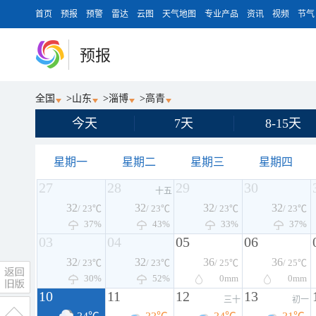
首页
预报
预警
雷达
云图
天气地图
专业产品
资讯
视频
节气
预报
全国
>
山东
>
淄博
>
高青
今天
7天
8-15天
星期一
星期二
星期三
星期四
27
28
29
30
十五
32
32
32
32
/ 23℃
/ 23℃
/ 23℃
/ 23℃
37%
43%
33%
37%
03
04
05
06
32
32
36
36
/ 23℃
/ 23℃
/ 25℃
/ 25℃
30%
52%
0
mm
0
mm
10
11
12
13
三十
初一