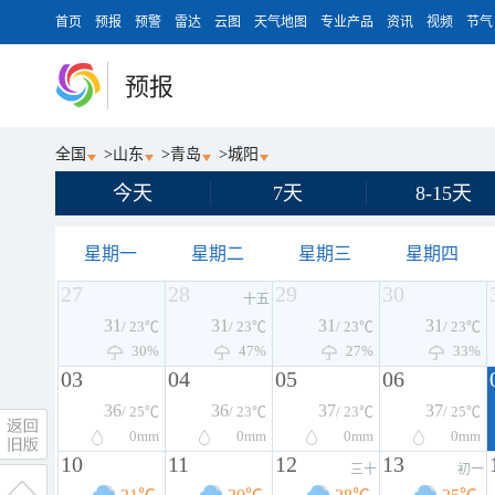
首页
预报
预警
雷达
云图
天气地图
专业产品
资讯
视频
节气
预报
全国
>
山东
>
青岛
>
城阳
今天
7天
8-15天
星期一
星期二
星期三
星期四
27
28
29
30
十五
31
31
31
31
/ 23℃
/ 23℃
/ 23℃
/ 23℃
30%
47%
27%
33%
03
04
05
06
36
36
37
37
/ 25℃
/ 23℃
/ 23℃
/ 25℃
0
mm
0
mm
0
mm
0
mm
10
11
12
13
三十
初一