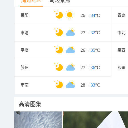
周边地区
周边景点
26
/
34
°C
莱阳
青岛
27
/
32
°C
李沧
市北
26
/
35
°C
平度
莱西
27
/
36
°C
胶州
即墨
28
/
33
°C
市南
高清图集