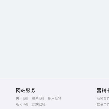
网站服务
营销
关于我们
联系我们
用户反馈
商务合
版权声明
网站律师
媒资合