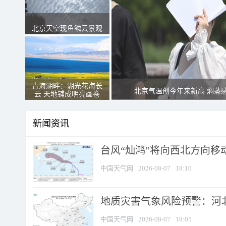
北京天空现鱼鳞云景观
青海湖畔：湖光花海长
北京气温创今年来新高 焖蒸
云 天地铺成明亮画卷
新闻资讯
台风“灿鸿”将向西北方向移
中国天气网
2026-08-07
18:10
地质灾害气象风险预警：河北
中国天气网
2026-08-07
18:05