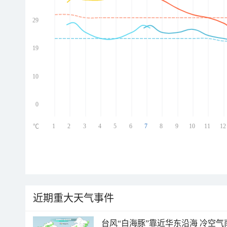
29
ed
ed
ed
19
ed
10
0
1
2
3
4
5
6
7
8
9
10
11
12
℃
近期重大天气事件
台风“白海豚”靠近华东沿海 冷空