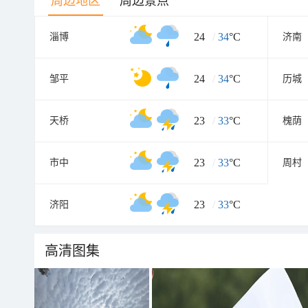
周边地区
周边景点
24
/
34
°C
淄博
济南
24
/
34
°C
邹平
历城
23
/
33
°C
天桥
槐荫
23
/
33
°C
市中
周村
23
/
33
°C
济阳
高清图集