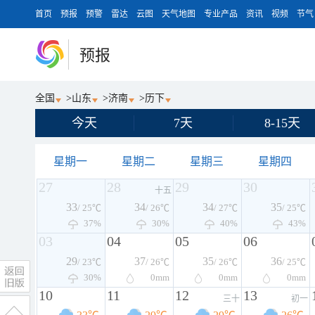
首页
预报
预警
雷达
云图
天气地图
专业产品
资讯
视频
节气
预报
全国
>
山东
>
济南
>
历下
今天
7天
8-15天
星期一
星期二
星期三
星期四
27
28
29
30
十五
33
34
34
35
/ 25℃
/ 26℃
/ 27℃
/ 25℃
37%
30%
40%
43%
03
04
05
06
29
37
35
36
/ 23℃
/ 26℃
/ 26℃
/ 25℃
30%
0
mm
0
mm
0
mm
10
11
12
13
三十
初一