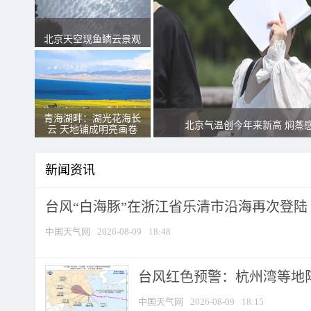
北京天空现鱼鳞云景观
青海湖畔：湖光花海长
北京气温创今年来新高 焖蒸
云 天地铺成明亮画卷
新闻资讯
台风“白海豚”在浙江省乐清市沿海再次登陆
中国天气网
2026-08-09
18:48
​台风红色预警：杭州湾等地阵
中国天气网
2026-08-09
18:15