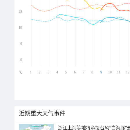
28
ed
ed
ed
19
ed
9
0
1
2
3
4
5
6
7
8
9
10
11
12
℃
近期重大天气事件
浙江上海等地将承接台风“白海豚”