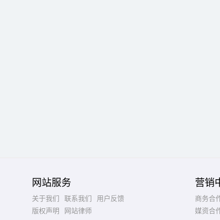
网站服务
营销
关于我们
联系我们
用户反馈
商务合
版权声明
网站律师
媒资合