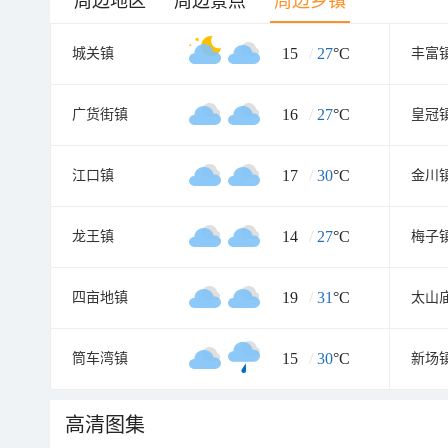
周边地区
周边景点
周边乡镇
15
/
27
°C
城关镇
丰富
16
/
27
°C
广货街镇
皇冠
17
/
30
°C
江口镇
金川
14
/
27
°C
龙王镇
梅子
19
/
31
°C
四亩地镇
太山
15
/
30
°C
筒车湾镇
新场
高清图集