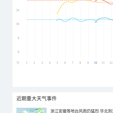
24
ed
ed
ed
16
ed
8
0
1
2
3
4
5
6
7
8
9
10
11
12
℃
近期重大天气事件
浙江安徽等地台风雨仍猛烈 华北到