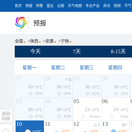
首页
预报
预警
雷达
云图
天气地图
专业产品
资讯
视频
节气
预报
全国
>
陕西
>
安康
>
宁陕
今天
7天
8-15天
星期一
星期二
星期三
星期四
27
28
29
30
十五
30
30
30
30
/ 19℃
/ 19℃
/ 19℃
/ 19℃
33%
50%
63%
52%
03
04
05
06
30
30
23
29
/ 19℃
/ 19℃
/ 19℃
/ 18℃
47%
43%
61
mm
3
mm
10
11
12
13
三十
初一