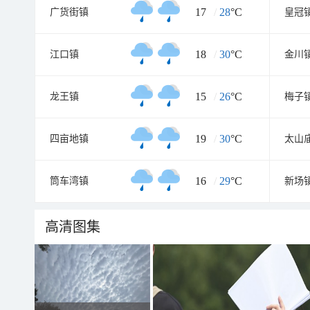
17
/
28
°C
广货街镇
皇冠
18
/
30
°C
江口镇
金川
15
/
26
°C
龙王镇
梅子
19
/
30
°C
四亩地镇
太山
16
/
29
°C
筒车湾镇
新场
高清图集