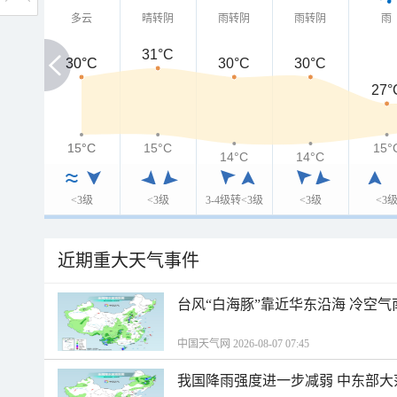
多云
晴转阴
雨转阴
雨转阴
雨
31°C
30°C
30°C
30°C
30°C
27°
15°C
15°C
15°C
15°
14°C
14°C
<3级
<3级
3-4级转<3级
<3级
<3
近期重大天气事件
台风“白海豚”靠近华东沿海 冷空
中国天气网 2026-08-07 07:45
我国降雨强度进一步减弱 中东部大