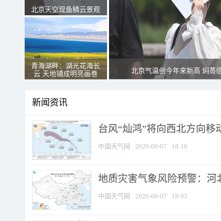
北京天空现鱼鳞云景观
青海湖畔：湖光花海长
北京气温创今年来新高 焖蒸
云 天地铺成明亮画卷
新闻资讯
台风“灿鸿”将向西北方向移
中国天气网
2026-08-07
18:10
地质灾害气象风险预警：河北
中国天气网
2026-08-07
18:05