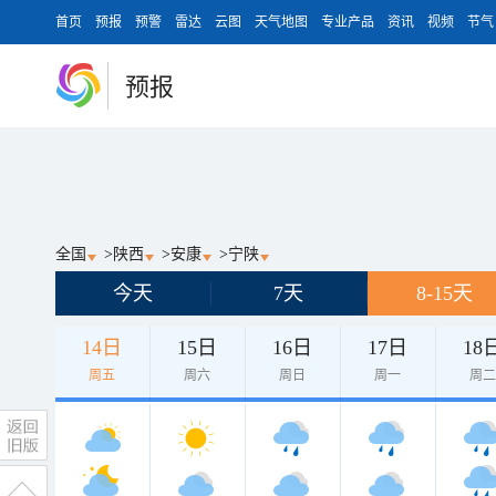
首页
预报
预警
雷达
云图
天气地图
专业产品
资讯
视频
节气
预报
全国
>
陕西
>
安康
>
宁陕
今天
7天
8-15天
14日
15日
16日
17日
18
周五
周六
周日
周一
周