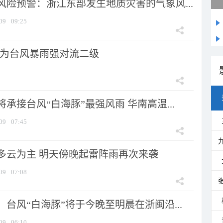
风险预警：浙江东部发生地质灾害的气象风...
09
09:25
为台风暴雨强对流二级
承接台风“白海豚”最强风雨 华南高温...
09
07:45
多云为主 明天傍晚起雷阵雨再次来袭
09
07:08
台风“白海豚”将于今晚至明晨在浙闽沿...
09
06:10