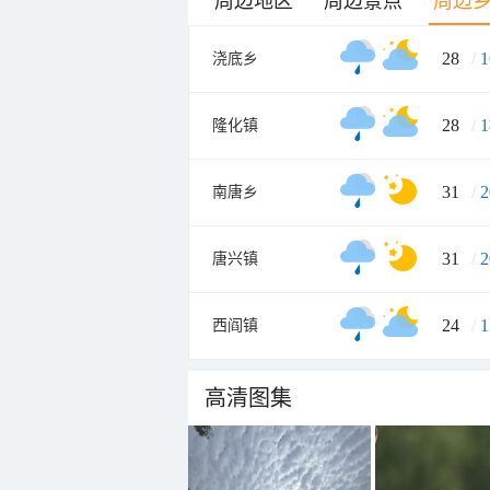
周边地区
周边景点
周边
28
/
1
浇底乡
28
/
1
隆化镇
31
/
2
南唐乡
31
/
2
唐兴镇
24
/
1
西阎镇
高清图集