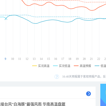
9
10
11
12
13
14
15
16
17
18
19
20
21
22
2
实况高温
实况低温
高温预报
低
16-40天预报属于客观预报产品，反
接台风“白海豚”最强风雨 华南高温盘踞