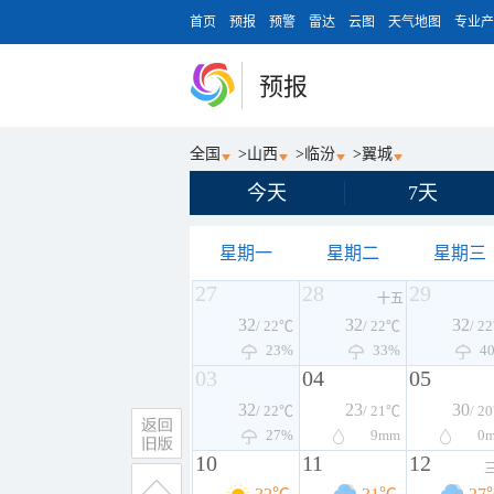
首页
预报
预警
雷达
云图
天气地图
专业产
预报
全国
>
山西
>
临汾
>
翼城
今天
7天
星期一
星期二
星期三
27
28
29
十五
32
32
32
/ 22℃
/ 22℃
/ 2
23%
33%
4
03
04
05
32
23
30
/ 22℃
/ 21℃
/ 2
27%
9
mm
0
10
11
12