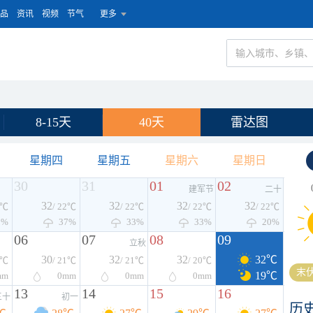
品
资讯
视频
节气
更多
8-15天
40天
雷达图
星期四
星期五
星期六
星期日
30
31
01
02
建军节
二十
32
32
32
32
2℃
/ 22℃
/ 22℃
/ 22℃
/ 22℃
0%
37%
33%
33%
20%
06
07
08
09
立秋
30
32
32
32℃
0℃
/ 21℃
/ 21℃
/ 20℃
末伏
19℃
mm
0
mm
0
mm
0
mm
13
14
15
16
三十
初一
历