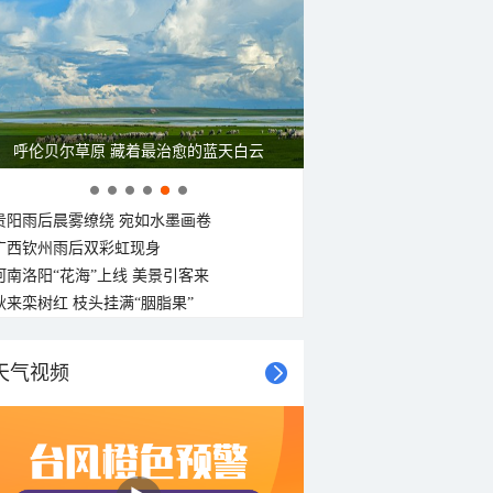
呼伦贝尔草原 藏着最治愈的蓝天白云
贵阳雨后晨雾缭绕 宛如水墨画卷
广西钦州雨后双彩虹现身
河南洛阳“花海”上线 美景引客来
秋来栾树红 枝头挂满“胭脂果”
天气视频