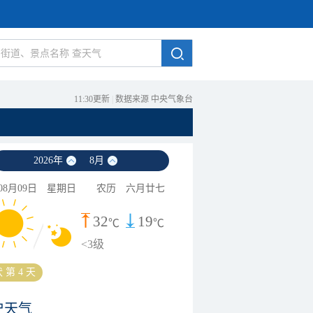
11:30更新
|
数据来源 中央气象台
2026
年
8
月
08月09日
星期日
农历
六月廿七
32
19
℃
℃
<3级
 第 4 天
史天气