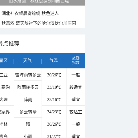
山水扇面：秋红点缀颐和园西堤
湖北神农架晨雾缭绕 秋色迷人
秋意浓 蓝天映衬下的哈尔滨伏尔加庄园
景点推荐
旅游
景区
天气
气温
指数
三亚
雷阵雨转多云
30/26℃
一般
九寨沟
阵雨转多云
33/19℃
较适宜
大理
阵雨
23/16℃
适宜
张家界
多云转晴
34/23℃
较适宜
桂林
晴
36/26℃
一般
青岛
小雨
31/27℃
适宜