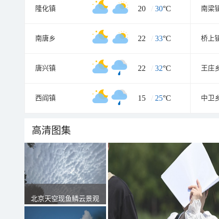
20
/
30
°C
隆化镇
南梁
22
/
33
°C
南唐乡
桥上
22
/
32
°C
唐兴镇
王庄
15
/
25
°C
西阎镇
中卫
高清图集
北京天空现鱼鳞云景观