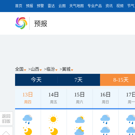
首页
预报
预警
雷达
云图
天气地图
专业产品
资讯
视频
节气
预报
全国
>
山西
>
临汾
>
翼城
今天
7天
8-15天
13日
14日
15日
16日
17
周四
周五
周六
周日
周