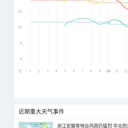
24
ed
ed
ed
16
ed
8
0
1
2
3
4
5
6
7
8
9
10
11
12
℃
近期重大天气事件
浙江安徽等地台风雨仍猛烈 华北到