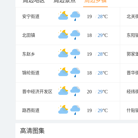
周边地区
周边景点
周边乡镇
19
/
28
°C
安宁街道
北关
18
/
29
°C
北田镇
东阳
19
/
28
°C
东赵乡
郭家
18
/
28
°C
锦纶街道
晋华
20
/
29
°C
晋中经济开发区
经纬
19
/
29
°C
路西街道
什贴
高清图集