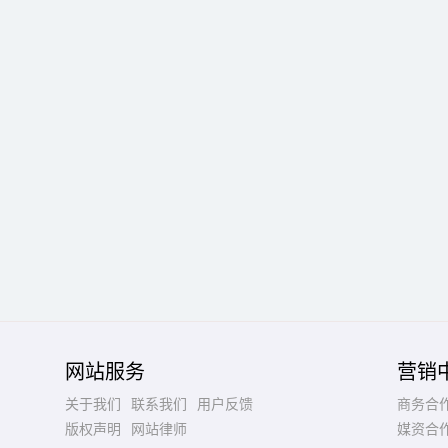
网站服务
营销
关于我们
联系我们
用户反馈
商务合
版权声明
网站律师
媒资合