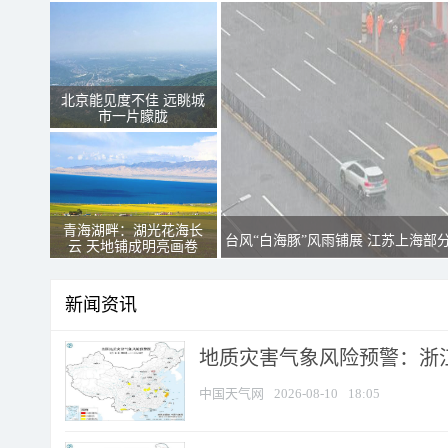
北京能见度不佳 远眺城
市一片朦胧
青海湖畔：湖光花海长
台风“白海豚”风雨铺展 江苏上海部
云 天地铺成明亮画卷
新闻资讯
地质灾害气象风险预警：浙江
中国天气网
2026-08-10
18:05