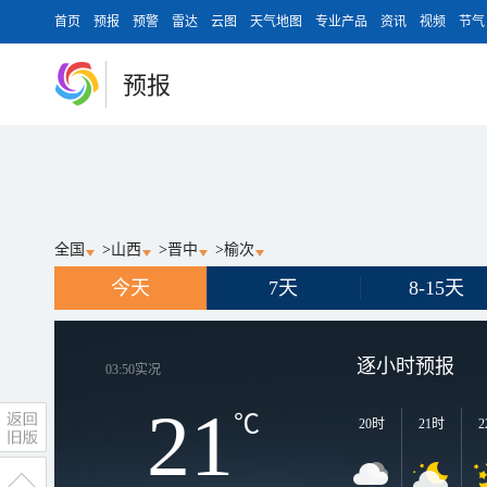
首页
预报
预警
雷达
云图
天气地图
专业产品
资讯
视频
节气
预报
全国
>
山西
>
晋中
>
榆次
今天
7天
8-15天
逐小时预报
03:50
实况
21
℃
20时
21时
2