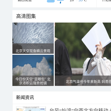
高清图集
北京天空现鱼鳞云景观
今日份天空“显眼包” 北
北京气温创今年来新高 焖蒸
京浓积云强势抢镜
新闻资讯
台风“灿鸿”向西北方向移动