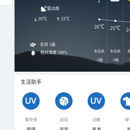
雷达图
20℃
33℃
26℃
25℃
2
东风 1级
东北风
东北风
相对湿度
100%
<3级
<3级
<
生活助手
紫外线
运动
过敏
穿
很强
适宜
易发