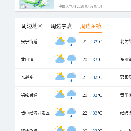
中国天气网 2026-08-02 07:58
周边地区
周边景点
周边乡镇
21
/
32
°C
安宁街道
北关
20
/
33
°C
北田镇
东阳
21
/
32
°C
东赵乡
郭家
20
/
32
°C
锦纶街道
晋华
22
/
33
°C
晋中经济开发区
经纬
20
/
33
°C
路西街道
什贴