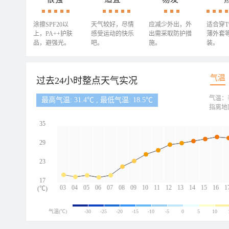
涂擦SPF20以
天气较好，尽情
应减少外出，外
适合穿
上，PA++护肤
感受运动的快乐
出需采取防护措
薄外套
品，避强光。
吧。
施。
装。
气温
过去24小时整点天气实况
气温：
最高气温: 31.4℃ , 最低气温: 18.5℃
指离地
35
29
23
17
03
04
05
06
07
08
09
10
11
12
13
14
15
16
1
(℃)
气温(℃)
-30
-25
-20
-15
-10
-5
0
5
10