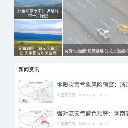
北京能见度不佳 远眺城
市一片朦胧
青海湖畔：湖光花海长
台风“白海豚”风雨铺展 江苏上海部
云 天地铺成明亮画卷
新闻资讯
地质灾害气象风险预警：浙江
中国天气网
2026-08-10
18:05
强对流天气蓝色预警：河南安徽
中国天气网
2026-08-10
18:05