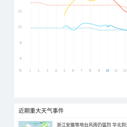
23
ed
ed
ed
15
ed
8
0
1
2
3
4
5
6
7
8
9
10
11
12
℃
近期重大天气事件
浙江安徽等地台风雨仍猛烈 华北到