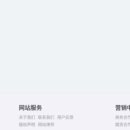
网站服务
营销
关于我们
联系我们
用户反馈
商务合
版权声明
网站律师
媒资合