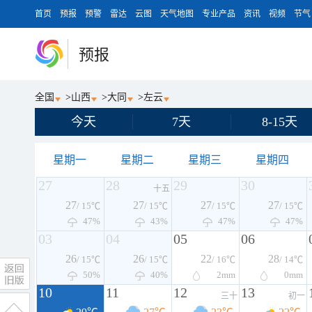
首页
预报
预警
雷达
云图
天气地图
专业产品
资讯
视频
节气
预报
全国
>
山西
>
大同
>
左云
今天
7天
8-15天
星期一
星期二
星期三
星期四
27
28
29
30
十五
27
27
27
27
/ 15℃
/ 15℃
/ 15℃
/ 15℃
47%
43%
47%
47%
03
04
05
06
26
26
22
28
/ 15℃
/ 15℃
/ 16℃
/ 14℃
50%
40%
2
mm
0
mm
10
11
12
13
三十
初一