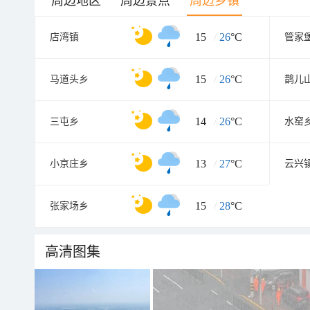
周边地区
周边景点
周边乡镇
15
/
26
°C
店湾镇
管家
15
/
26
°C
马道头乡
鹊儿
14
/
26
°C
三屯乡
水窑
13
/
27
°C
小京庄乡
云兴
15
/
28
°C
张家场乡
高清图集