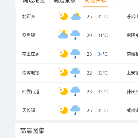
周边地区
周边景点
周边乡镇
25
/
35
°C
北正乡
苍岩
20
/
31
°C
测鱼镇
南陉
23
/
34
°C
南王庄乡
南峪
22
/
32
°C
南障城镇
上安
23
/
33
°C
四微街道
孙庄
25
/
35
°C
天长镇
威州
高清图集