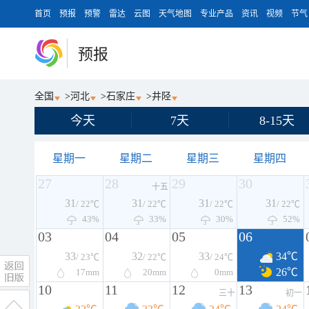
首页
预报
预警
雷达
云图
天气地图
专业产品
资讯
视频
节气
预报
全国
>
河北
>
石家庄
>
井陉
今天
7天
8-15天
星期一
星期二
星期三
星期四
27
28
29
30
十五
31
31
31
31
/ 22℃
/ 22℃
/ 22℃
/ 22℃
43%
33%
30%
52%
03
04
05
06
33
32
33
34℃
/ 23℃
/ 22℃
/ 24℃
26℃
17
mm
20
mm
0
mm
10
11
12
13
三十
初一