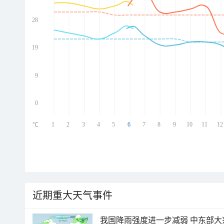
28
ed
ed
ed
19
ed
9
0
1
2
3
4
5
6
7
8
9
10
11
12
℃
近期重大天气事件
我国降雨强度进一步减弱 中东部大