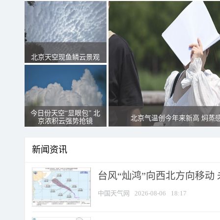
北京天空现鱼鳞云景观
今日份天空“显眼包” 北
北京气温创今年来新高 焖蒸
京浓积云强势抢镜
新闻资讯
台风“灿鸿”向西北方向移动
中国天气网
2026-08-06
18:17