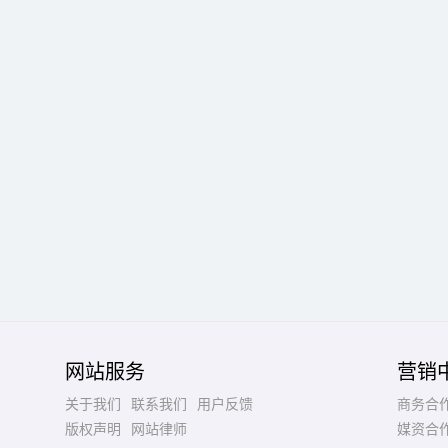
网站服务
营销
关于我们
联系我们
用户反馈
商务合
版权声明
网站律师
媒资合