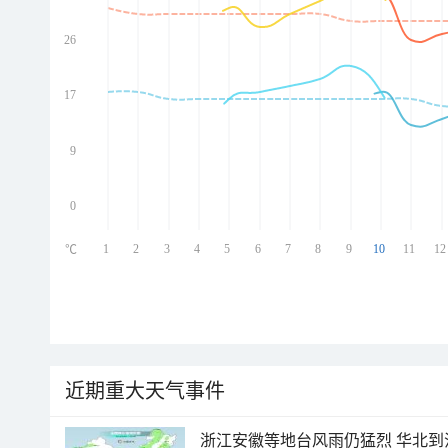
26
ed
ed
ed
17
ed
9
0
1
2
3
4
5
6
7
8
9
10
11
12
℃
近期重大天气事件
浙江安徽等地台风雨仍猛烈 华北到