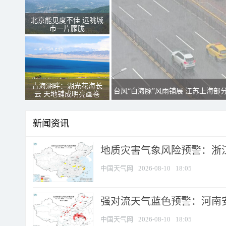
北京能见度不佳 远眺城
市一片朦胧
青海湖畔：湖光花海长
台风“白海豚”风雨铺展 江苏上海部
云 天地铺成明亮画卷
新闻资讯
地质灾害气象风险预警：浙江
中国天气网
2026-08-10
18:05
强对流天气蓝色预警：河南安徽
中国天气网
2026-08-10
18:05