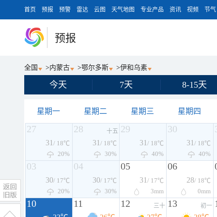
首页
预报
预警
雷达
云图
天气地图
专业产品
资讯
视频
节气
预报
全国
>
内蒙古
>
鄂尔多斯
>
伊和乌素
今天
7天
8-15天
星期一
星期二
星期三
星期四
27
28
29
30
十五
31
31
31
31
/ 18℃
/ 18℃
/ 18℃
/ 18℃
20%
30%
40%
40%
03
04
05
06
30
30
31
28
/ 17℃
/ 17℃
/ 17℃
/ 18℃
20%
30%
3
mm
0
mm
10
11
12
13
三十
初一