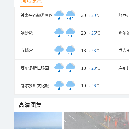
周边景点
20
/
29
°C
神泉生态旅游景区
释尼
20
/
25
°C
响沙湾
18
/
23
°C
九城宫
成吉
18
/
23
°C
鄂尔多斯世珍园
19
/
26
°C
鄂尔多斯文化旅游村
高清图集