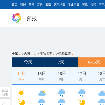
首页
预报
预警
雷达
云图
天气地图
专业产品
资讯
视频
节气
预报
全国
>
内蒙古
>
鄂尔多斯
>
伊和乌素
今天
7天
8-15天
14日
15日
16日
17日
18
周五
周六
周日
周一
周