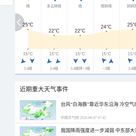
晴
多云转雨
雨
雨转晴
阴转
25°C
25°C
25°
24°C
22°C
22°C
15°C
15°C
15°C
15°C
15°C
15°
3-4级
3-4级
3-4级转<3级
<3级
3-4
近期重大天气事件
台风“白海豚”靠近华东沿海 冷空
中国天气网 2026-08-07 07:45
我国降雨强度进一步减弱 中东部大