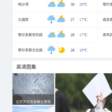
30
/
20
°C
响沙湾
27
/
17
°C
九城宫
成吉
28
/
17
°C
鄂尔多斯世珍园
28
/
18
°C
鄂尔多斯文化旅游村
高清图集
北京天空现鱼鳞云景观