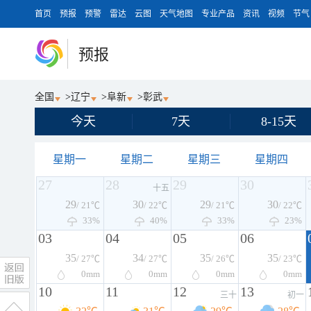
首页
预报
预警
雷达
云图
天气地图
专业产品
资讯
视频
节气
预报
全国
>
辽宁
>
阜新
>
彰武
今天
7天
8-15天
星期一
星期二
星期三
星期四
27
28
29
30
十五
29
30
29
30
/ 21℃
/ 22℃
/ 21℃
/ 22℃
33%
40%
33%
23%
03
04
05
06
35
34
35
35
/ 27℃
/ 27℃
/ 26℃
/ 23℃
0
mm
0
mm
0
mm
0
mm
10
11
12
13
三十
初一