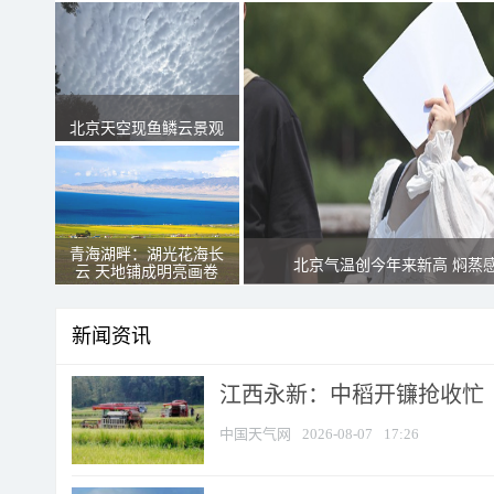
北京天空现鱼鳞云景观
青海湖畔：湖光花海长
北京气温创今年来新高 焖蒸
云 天地铺成明亮画卷
新闻资讯
江西永新：中稻开镰抢收忙
中国天气网
2026-08-07
17:26