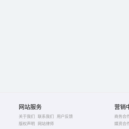
网站服务
营销
关于我们
联系我们
用户反馈
商务合
版权声明
网站律师
媒资合