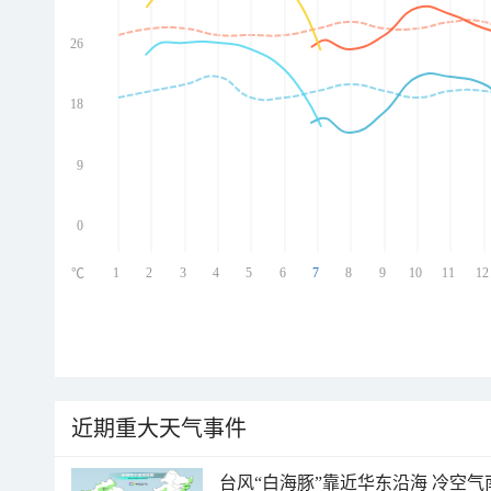
26
ed
ed
ed
18
ed
9
0
1
2
3
4
5
6
7
8
9
10
11
12
℃
近期重大天气事件
台风“白海豚”靠近华东沿海 冷空