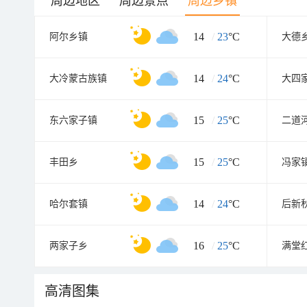
周边地区
周边景点
周边乡镇
14
/
23
°C
阿尔乡镇
大德
14
/
24
°C
大冷蒙古族镇
大四
15
/
25
°C
东六家子镇
二道
15
/
25
°C
丰田乡
冯家
14
/
24
°C
哈尔套镇
后新
16
/
25
°C
两家子乡
满堂
高清图集