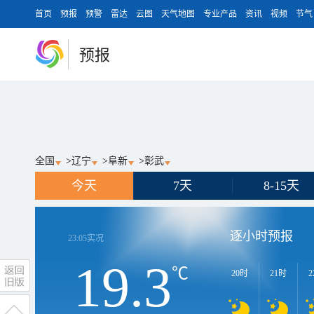
首页
预报
预警
雷达
云图
天气地图
专业产品
资讯
视频
节气
预报
全国
>
辽宁
>
阜新
>
彰武
今天
7天
8-15天
逐小时预报
23:05
实况
19.3
℃
20时
21时
2