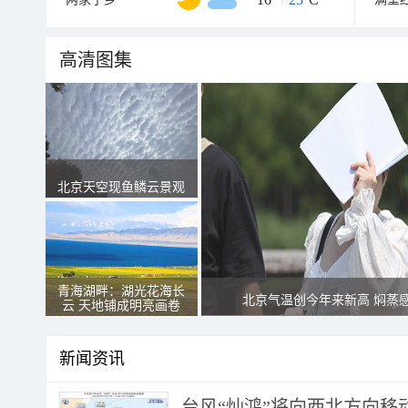
高清图集
北京天空现鱼鳞云景观
青海湖畔：湖光花海长
北京气温创今年来新高 焖蒸
云 天地铺成明亮画卷
新闻资讯
台风“灿鸿”将向西北方向移