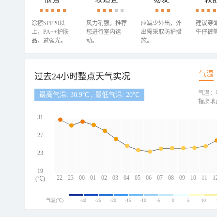
涂擦SPF20以
风力稍强，推荐
应减少外出，外
建议穿
上，PA++护肤
您进行室内运
出需采取防护措
牛仔裤
品，避强光。
动。
施。
气温
过去24小时整点天气实况
气温：
最高气温: 30.9℃ , 最低气温: 20℃
指离地
31
27
23
19
22
23
00
01
02
03
04
05
06
07
08
09
10
11
1
(℃)
气温(℃)
-30
-25
-20
-15
-10
-5
0
5
10