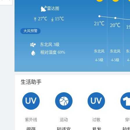
雷达图
27℃
15℃
21℃
20℃
1
大风预警
东北风 3级
东北风
东北风
东
相对湿度
69%
4-5级
4-5级
4
生活助手
紫外线
运动
过敏
穿
很强
较适宜
易发
较