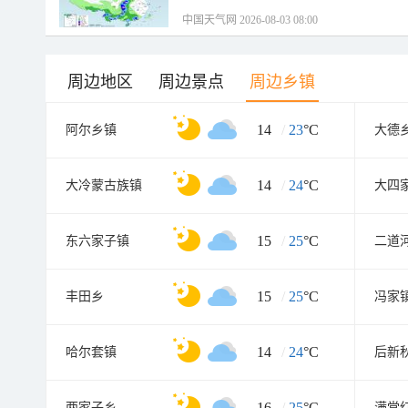
中国天气网 2026-08-03 08:00
周边地区
周边景点
周边乡镇
14
/
23
°C
阿尔乡镇
大德
14
/
24
°C
大冷蒙古族镇
大四
15
/
25
°C
东六家子镇
二道
15
/
25
°C
丰田乡
冯家
14
/
24
°C
哈尔套镇
后新
16
/
25
°C
两家子乡
满堂