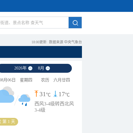
18:00更新
|
数据来源 中央气象台
2026
年
8
月
08月06日
星期四
农历
六月廿四
31
17
℃
℃
西风3-4级转西北风
3-4级
 第 1 天