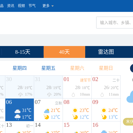
品
资讯
视频
节气
更多
8-15天
40天
雷达图
星期四
星期五
星期六
星期日
30
31
01
02
建军节
二十
28
28
28
26
9℃
/ 19℃
/ 19℃
/ 18℃
/ 20℃
3%
17%
20%
10
mm
11
mm
06
07
08
09
立秋
31℃
21℃
23℃
24℃
3℃
17℃
12℃
12℃
13℃
mm
末伏
13
14
15
16
三十
初一