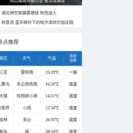
山水扇面：秋红点缀颐和园西堤
湖北神农架晨雾缭绕 秋色迷人
秋意浓 蓝天映衬下的哈尔滨伏尔加庄园
景点推荐
旅游
景区
天气
气温
指数
三亚
雷阵雨
25/29℃
一般
九寨沟
多云转阵雨
16/26℃
适宜
大理
阵雨转小雨
14/21℃
适宜
张家界
小雨
22/34℃
适宜
桂林
多云
26/35℃
适宜
青岛
晴
28/34℃
适宜