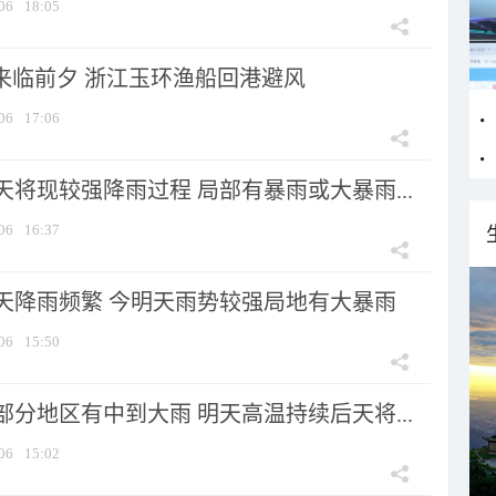
06
18:05
”来临前夕 浙江玉环渔船回港避风
06
17:06
将现较强降雨过程 局部有暴雨或大暴雨...
06
16:37
天降雨频繁 今明天雨势较强局地有大暴雨
06
15:50
分地区有中到大雨 明天高温持续后天将...
06
15:02