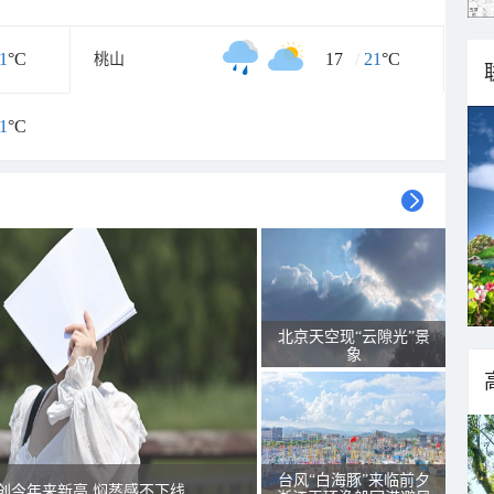
1
°C
17
/
21
°C
桃山
1
°C
北京天空现“云隙光”景
象
台风“白海豚”来临前夕
创今年来新高 焖蒸感不下线