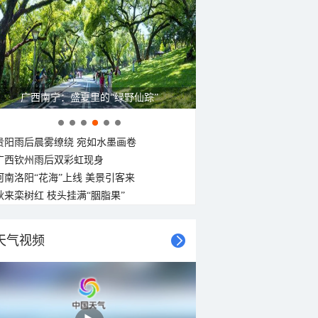
呼伦贝尔草原 藏着最治愈的蓝天白云
贵阳雨后晨雾缭绕 宛如水墨画卷
广西钦州雨后双彩虹现身
河南洛阳“花海”上线 美景引客来
秋来栾树红 枝头挂满“胭脂果”
天气视频