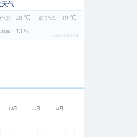
史天气
28
℃
19
℃
高气温：
最低气温：
13%
水概率：
* 以上均为历史均值
10月
11月
12月