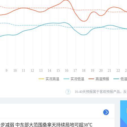
9
10
11
12
13
14
15
16
17
18
19
20
21
22
2
实况高温
实况低温
高温预报
低
16-40天预报属于客观预报产品，反
步减弱 中东部大范围桑拿天持续局地可超38℃