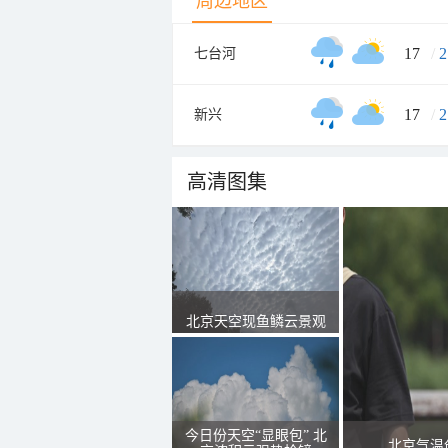
周边地区
17
/
2
七台河
17
/
2
新兴
高清图集
北京天空现鱼鳞云景观
今日份天空“显眼包” 北
北京气温