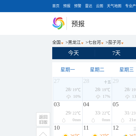
首页
预报
预警
雷达
云图
天气地图
专业产
预报
全国
>
黑龙江
>
七台河
>
茄子河
今天
7天
星期一
星期二
星期三
27
28
29
十五
28
28
28
/ 19℃
/ 19℃
/ 1
10%
17%
1
03
04
05
29
33
31
/ 22℃
/ 22℃
/ 2
0
mm
0
mm
21
10
11
12