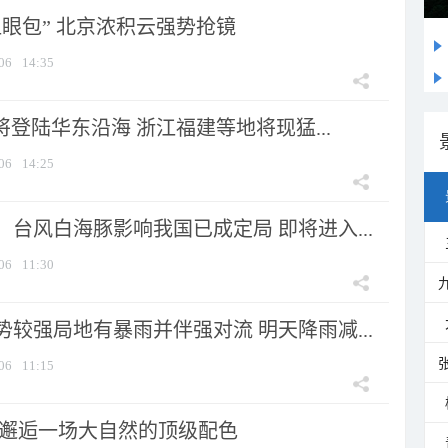
显眼包” 北京浓积云强势抢镜
06
14:35
将登陆华东沿海 浙江福建等地将现猛...
06
14:25
台风白海豚影响我国已成定局 即将进入...
06
11:30
较强局地有暴雨并伴强对流 明天降雨减...
06
11:15
 邂逅一场大自然的顶级配色