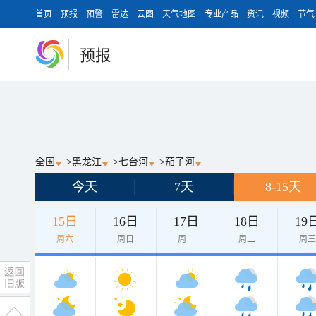
首页
预报
预警
雷达
云图
天气地图
专业产品
资讯
视频
节气
预报
全国
>
黑龙江
>
七台河
>
茄子河
今天
7天
8-15天
15日
16日
17日
18日
19
周六
周日
周一
周二
周