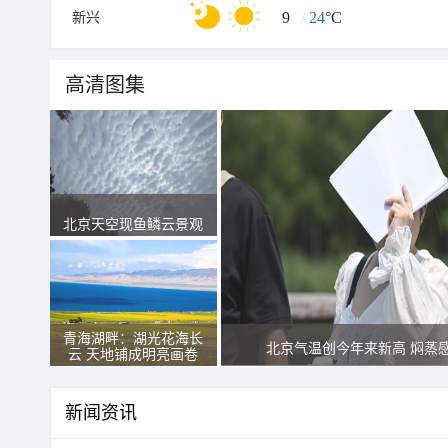
9
/
24
°C
新兴
高清图集
北京天空现鱼鳞云景观
青海湖畔：湖光花海长
北京气温创今年来新高 焖蒸
云 天地铺成明亮画卷
新闻资讯