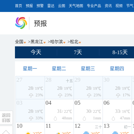
首页
预报
预警
雷达
云图
天气地图
专业产品
资讯
视频
节气
预报
全国
>
黑龙江
>
哈尔滨
>
松北
今天
7天
8-15天
星期一
星期二
星期三
星期四
27
28
29
30
十五
28
28
28
28
/ 19℃
/ 19℃
/ 19℃
/ 19℃
23%
23%
23%
17%
03
04
05
06
28
31
30
33
/ 19℃
/ 22℃
/ 22℃
/ 16℃
33%
48
mm
1
mm
47
mm
10
11
12
13
三十
初一