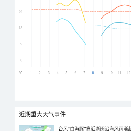
26
ed
ed
ed
18
ed
9
0
1
2
3
4
5
6
7
8
9
10
11
12
℃
近期重大天气事件
台风“白海豚”靠近浙闽沿海风雨渐