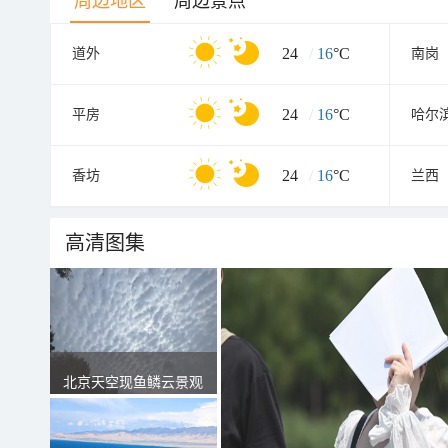
周边地区
周边景点
24
/
16
°C
道外
南岗
24
/
16
°C
平房
哈尔
24
/
16
°C
香坊
兰西
高清图集
北京天空现鱼鳞云景观