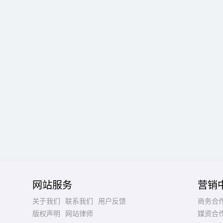
网站服务
营销
关于我们
联系我们
用户反馈
商务合
版权声明
网站律师
媒资合