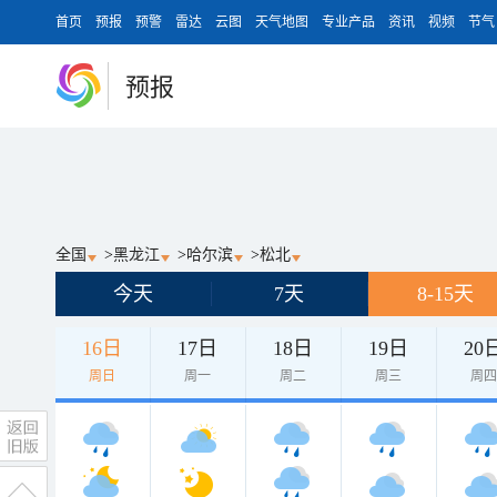
首页
预报
预警
雷达
云图
天气地图
专业产品
资讯
视频
节气
预报
全国
>
黑龙江
>
哈尔滨
>
松北
今天
7天
8-15天
16日
17日
18日
19日
20
周日
周一
周二
周三
周