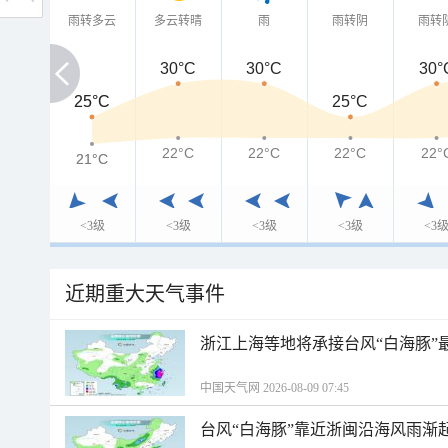
雨转多云
多云转晴
雨
雨转阴
雨转
30°C
30°C
30°
25°C
25°C
25°C
22°C
22°C
22°C
22°
21°C
21°C
<3级
<3级
<3级
<3级
<3
近期重大天气事件
浙江上海等地将承接台风“白海豚”
中国天气网 2026-08-09 07:45
台风“白海豚”靠近浙闽沿海风雨渐