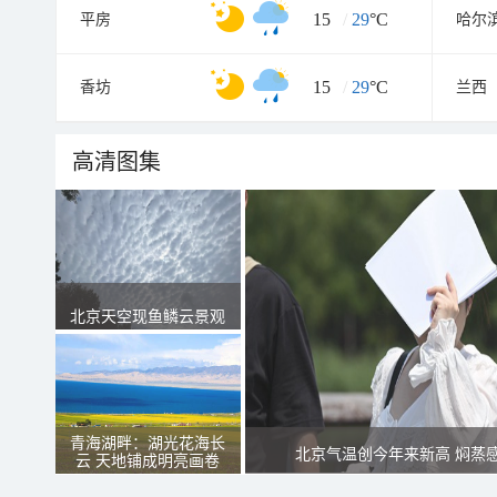
15
/
29
°C
平房
哈尔
15
/
29
°C
香坊
兰西
高清图集
北京天空现鱼鳞云景观
青海湖畔：湖光花海长
北京气温创今年来新高 焖蒸
云 天地铺成明亮画卷