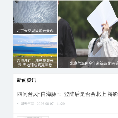
北京天空现鱼鳞云景观
青海湖畔：湖光花海长
北京气温创今年来新高 焖蒸
云 天地铺成明亮画卷
新闻资讯
四问台风“白海豚”：登陆后是否会北上 将影响
中国天气网
2026-08-07
11:20