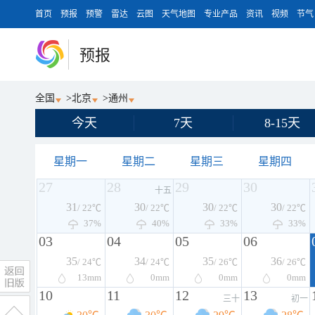
首页
预报
预警
雷达
云图
天气地图
专业产品
资讯
视频
节气
预报
全国
>
北京
>
通州
今天
7天
8-15天
星期一
星期二
星期三
星期四
27
28
29
30
十五
31
30
30
30
/ 22℃
/ 22℃
/ 22℃
/ 22℃
37%
40%
33%
33%
03
04
05
06
35
34
35
36
/ 24℃
/ 24℃
/ 26℃
/ 26℃
13
mm
0
mm
0
mm
0
mm
10
11
12
13
三十
初一