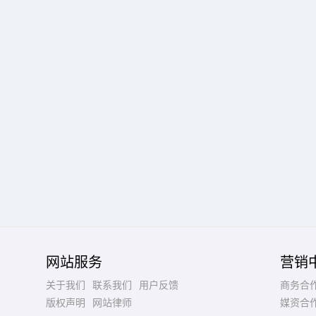
网站服务
营销
关于我们
联系我们
用户反馈
商务合
版权声明
网站律师
媒资合