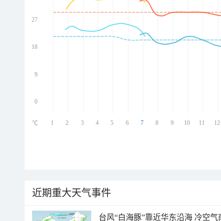
27
ed
ed
ed
18
ed
9
0
1
2
3
4
5
6
7
8
9
10
11
12
℃
近期重大天气事件
台风“白海豚”靠近华东沿海 冷空