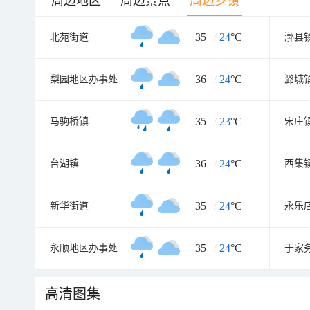
周边地区
周边景点
周边乡镇
35
/
24
°C
北苑街道
漷县
36
/
24
°C
梨园地区办事处
潞城
35
/
23
°C
马驹桥镇
宋庄
36
/
24
°C
台湖镇
西集
35
/
24
°C
新华街道
永乐
35
/
24
°C
永顺地区办事处
于家
高清图集