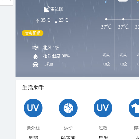
雷达图
35℃
23℃
27℃
27℃
2
雷电预警
北风 1级
北风
北风
相对湿度
98%
5和0
<3级
<3级
<
生活助手
紫外线
运动
过敏
穿
最弱
较不宜
易发