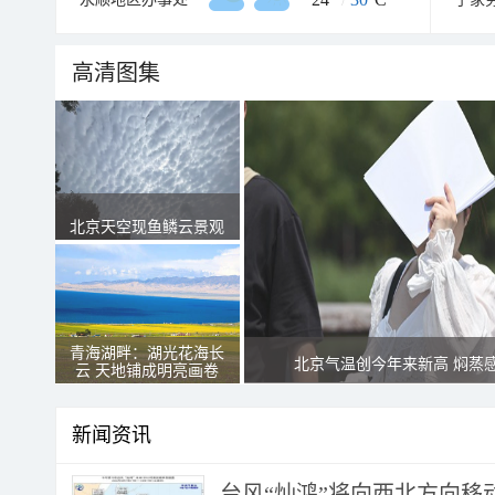
高清图集
北京天空现鱼鳞云景观
青海湖畔：湖光花海长
北京气温创今年来新高 焖蒸
云 天地铺成明亮画卷
新闻资讯
台风“灿鸿”将向西北方向移