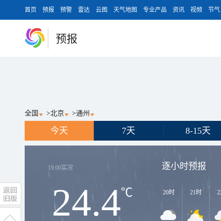
首页
预报
预警
雷达
云图
天气地图
专业产品
资讯
视频
节气
预报
全国
>
北京
>
通州
今天
7天
8-15天
逐小时预报
19:00
实况
24.4
℃
20时
21时
2