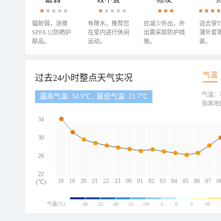
辐射弱，涂擦
有降水，推荐您
应减少外出，外
适合穿
SPF8-12防晒护
在室内进行休闲
出需采取防护措
薄外套
肤品。
运动。
施。
装。
气温
过去24小时整点天气实况
气温：
最高气温: 34.9℃ , 最低气温: 23.7℃
指离地
34
30
26
22
18
19
20
21
22
23
00
01
02
03
04
05
06
07
0
(℃)
气温(℃)
-30
-25
-20
-15
-10
-5
0
5
10