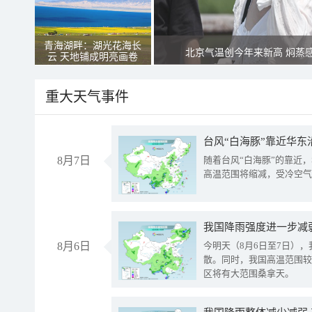
青海湖畔：湖光花海长
北京气温创今年来新高 焖蒸
云 天地铺成明亮画卷
重大天气事件
台风“白海豚”靠近华东
8月7日
随着台风“白海豚”的靠近
高温范围将缩减，受冷空气
8月6日
今明天（8月6日至7日）
散。同时，我国高温范围较
区将有大范围桑拿天。