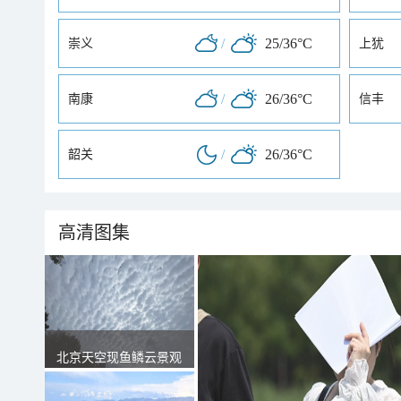
/
25/36°C
崇义
上犹
/
26/36°C
南康
信丰
/
26/36°C
韶关
高清图集
北京天空现鱼鳞云景观