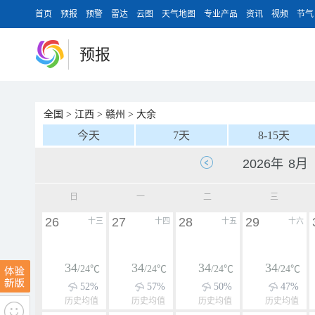
首页
预报
预警
雷达
云图
天气地图
专业产品
资讯
视频
节气
预报
全国
>
江西
>
赣州
>
大余
今天
7天
8-15天
日
一
二
三
26
27
28
29
十三
十四
十五
十六
34
34
34
34
/24℃
/24℃
/24℃
/24℃
52%
57%
50%
47%
历史均值
历史均值
历史均值
历史均值