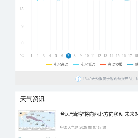
d
d
18
d
9
0
℃
1
2
3
4
5
6
7
8
9
10
11
12
13
14
15
16
17
18
实况高温
实况低温
高温预报
16-40天预报属于客观预报产品，
天气资讯
台风“灿鸿”将向西北方向移动 未来
中国天气网 2026-08-07 18:10