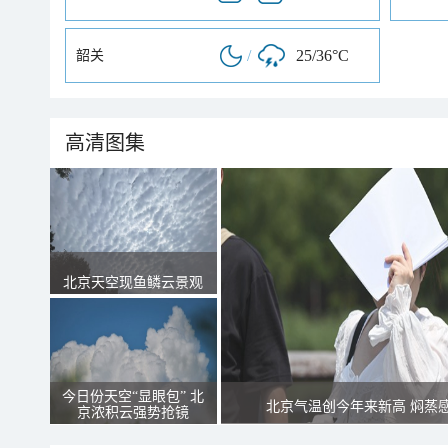
/
25/36°C
韶关
高清图集
北京天空现鱼鳞云景观
今日份天空“显眼包” 北
北京气温创今年来新高 焖蒸
京浓积云强势抢镜