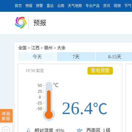
首页
预报
预警
雷达
云图
天气地图
专业产品
资讯
视频
节气
预报
全国
>
江西
>
赣州
>
大余
今天
7天
8-15天
雷电预警
19:50 实况
26.4
℃
西南风
1级
相对湿度
95%