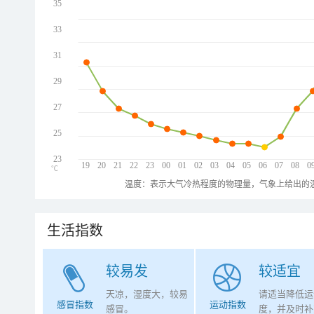
35
33
31
29
27
25
23
19
20
21
22
23
00
01
02
03
04
05
06
07
08
0
℃
温度：表示大气冷热程度的物理量，气象上给出的温
生活指数
较易发
较适宜
天凉，湿度大，较易
请适当降低运
感冒指数
运动指数
感冒。
度，并及时补