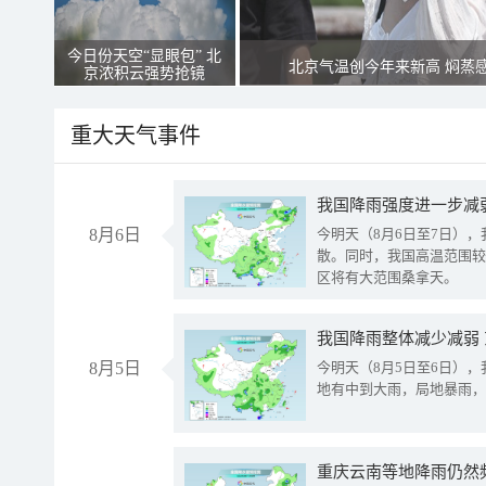
今日份天空“显眼包” 北
北京气温创今年来新高 焖蒸
京浓积云强势抢镜
重大天气事件
8月6日
今明天（8月6日至7日）
散。同时，我国高温范围较
区将有大范围桑拿天。
我国降雨整体减少减弱
8月5日
今明天（8月5日至6日）
地有中到大雨，局地暴雨，
重庆云南等地降雨仍然