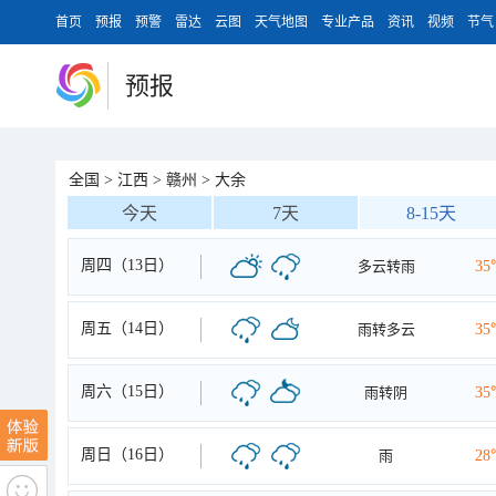
首页
预报
预警
雷达
云图
天气地图
专业产品
资讯
视频
节气
预报
全国
>
江西
>
赣州
>
大余
今天
7天
8-15天
周四（13日）
多云转雨
35
周五（14日）
雨转多云
35
周六（15日）
雨转阴
35
周日（16日）
雨
28