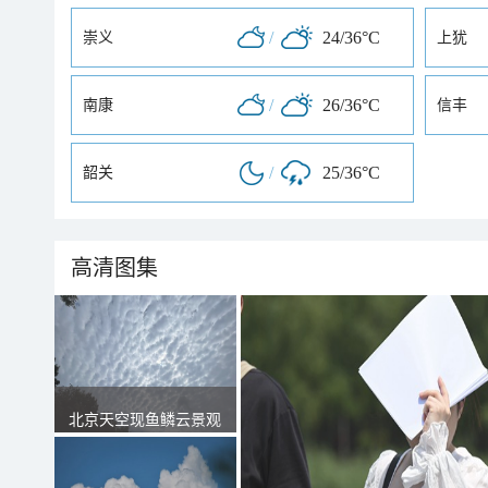
/
24/36°C
崇义
上犹
/
26/36°C
南康
信丰
/
25/36°C
韶关
高清图集
北京天空现鱼鳞云景观