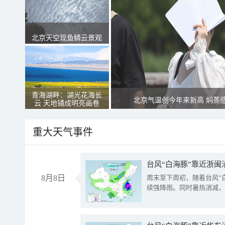
北京天空现鱼鳞云景观
青海湖畔：湖光花海长
北京气温创今年来新高 焖蒸
云 天地铺成明亮画卷
重大天气事件
台风“白海豚”靠近浙闽
8月8日
周末至下周初，随着台风“
续强降雨。同时暑热消减，