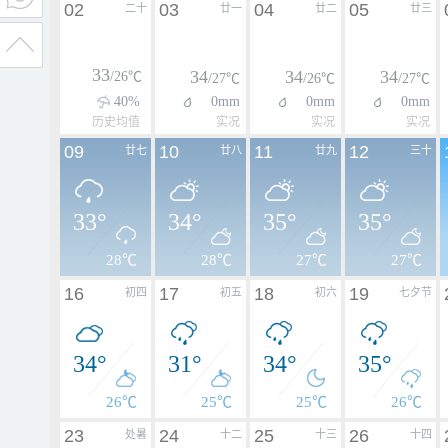
02
03
04
05
二十
廿一
廿二
廿三
33
34
34
34
/26℃
/27℃
/26℃
/27℃
40%
0mm
0mm
0mm
历史均值
实况
实况
实况
09
10
11
12
廿七
廿八
廿九
三十
33°
34°
35°
35°
28℃
28℃
27℃
27℃
16
17
18
19
初四
初五
初六
七夕节
34°
31°
34°
35°
26℃
25℃
25℃
26℃
23
24
25
26
处暑
十二
十三
十四