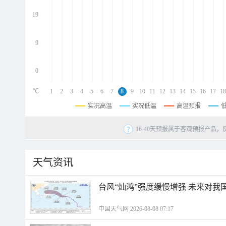
d
d
19
d
9
0
℃
1
2
3
4
5
6
7
8
9
10
11
12
13
14
15
16
17
18
实况高温
实况低温
高温预报
16-40天预报属于客观预报产品，
天气资讯
台风“灿鸿”强度缓慢增强 未来对我
中国天气网 2026-08-08 07:17