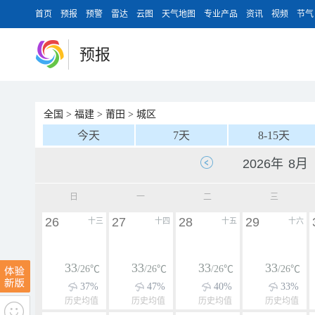
首页
预报
预警
雷达
云图
天气地图
专业产品
资讯
视频
节气
预报
全国
>
福建
>
莆田
>
城区
今天
7天
8-15天
日
一
二
三
26
27
28
29
十三
十四
十五
十六
33
33
33
33
/26℃
/26℃
/26℃
/26℃
37%
47%
40%
33%
历史均值
历史均值
历史均值
历史均值