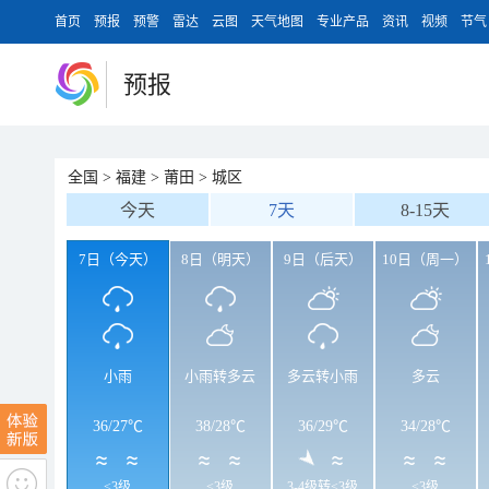
首页
预报
预警
雷达
云图
天气地图
专业产品
资讯
视频
节气
预报
全国
>
福建
>
莆田
>
城区
今天
7天
8-15天
7日（今天）
8日（明天）
9日（后天）
10日（周一）
小雨
小雨转多云
多云转小雨
多云
36
/
27℃
38
/
28℃
36
/
29℃
34
/
28℃
<3级
<3级
3-4级转<3级
<3级