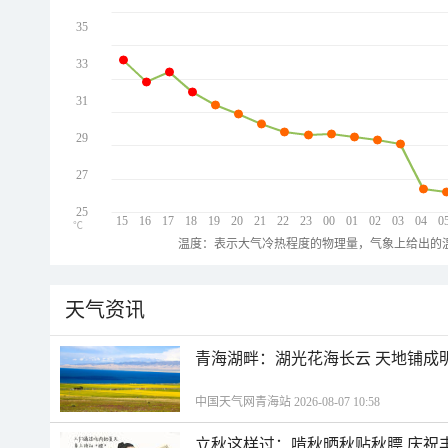
35
33
31
29
27
25
15
16
17
18
19
20
21
22
23
00
01
02
03
04
0
℃
温度：表示大气冷热程度的物理量，气象上给出的温
天气资讯
青海湖畔：湖光花海长云 天地铺成
中国天气网青海站 2026-08-07 10:58
立秋这样过：啃秋晒秋贴秋膘 庆祝