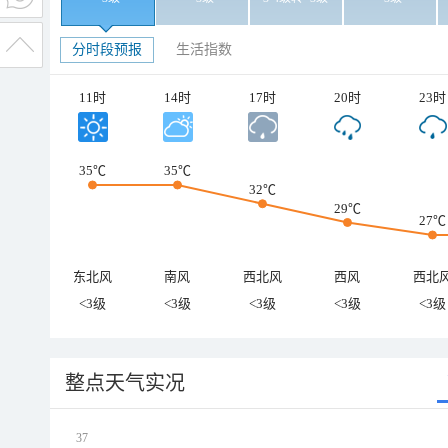
分时段预报
生活指数
11时
14时
17时
20时
23时
35℃
35℃
32℃
29℃
27℃
东北风
南风
西北风
西风
西北
<3级
<3级
<3级
<3级
<3级
整点天气实况
37