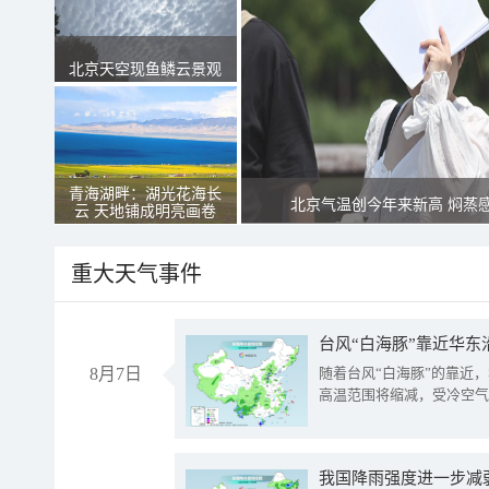
北京天空现鱼鳞云景观
青海湖畔：湖光花海长
北京气温创今年来新高 焖蒸
云 天地铺成明亮画卷
重大天气事件
台风“白海豚”靠近华东
8月7日
随着台风“白海豚”的靠近
高温范围将缩减，受冷空气