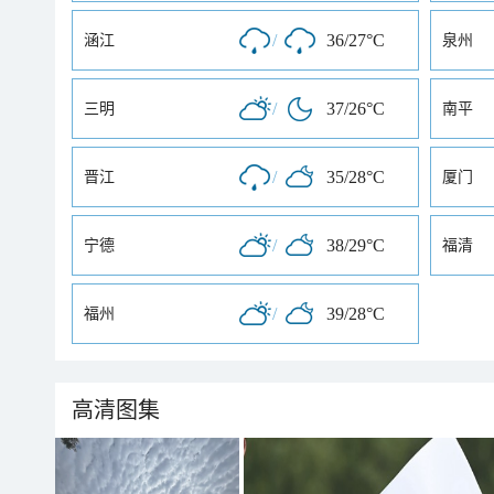
/
36/27°C
涵江
泉州
/
37/26°C
三明
南平
/
35/28°C
晋江
厦门
/
38/29°C
宁德
福清
/
39/28°C
福州
高清图集