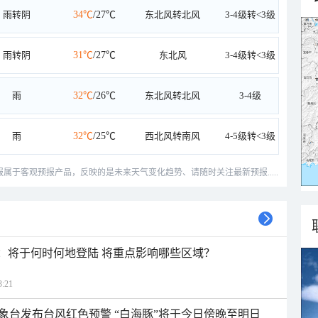
雨转阴
34℃
/27℃
东北风转北风
3-4级转<3级
雨转阴
31℃
/27℃
东北风
3-4级转<3级
雨
32℃
/26℃
东北风转北风
3-4级
雨
32℃
/25℃
西北风转南风
4-5级转<3级
预报属于客观预报产品，反映的是未来天气变化趋势、请随时关注最新预报.....
”：将于何时何地登陆 将重点影响哪些区域？
:21
象台发布台风红色预警 “白海豚”将于今日傍晚至明日