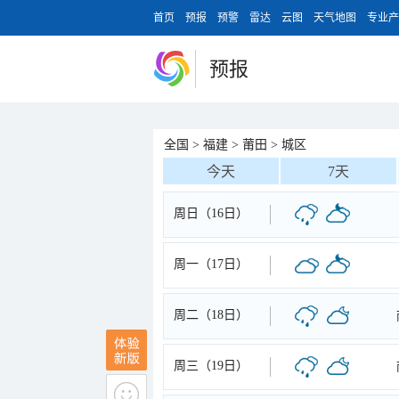
首页
预报
预警
雷达
云图
天气地图
专业产
预报
全国
>
福建
>
莆田
>
城区
今天
7天
周日（16日）
周一（17日）
周二（18日）
周三（19日）