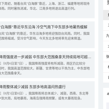
至下周初，随着台风“白海豚”靠近，上海、浙江、福建等地将现持
降雨。同时暑热消减，华北、江南多地将退出高温行列。
“白海豚”靠近华东沿海 冷空气南下中东部多地暑热缓解
台风“白海豚”的靠近，华东沿海多地将迎强劲台风雨。同时，我国
范围将缩减，受冷空气影响，今天东北多地将率先迎来降温。
我国降雨强度进一步减弱 中东部大范围桑拿天持续局地可超38℃
天（8月6日至7日），我国降雨强度将有所减弱，雨区仍比较分
同时，我国高温范围较大，新疆、甘肃等地以干热为主，中东部地
有大范围桑拿天。
降雨整体减少减弱 东部多地高温闷热盛行
天（8月5日至6日），我国降雨将总体减少、减弱，西南、东北等
中到大雨，局地暴雨，海南岛强降雨频繁，或有大暴雨现身。