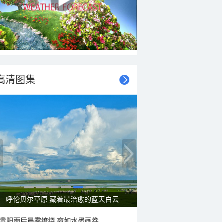
高清图集
呼伦贝尔草原 藏着最治愈的蓝天白云
贵阳雨后晨雾缭绕 宛如水墨画卷