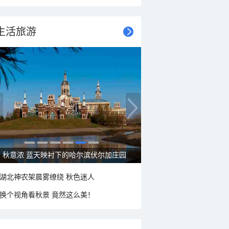
生活旅游
秋意浓 蓝天映衬下的哈尔滨伏尔加庄园
湖北神农架晨雾缭绕 秋色迷人
换个视角看秋景 竟然这么美！