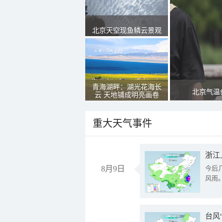
北京天空现鱼鳞云景观
青海湖畔：湖光花海长
北京气温
云 天地铺成明亮画卷
重大天气事件
浙江
8月9日
今后
风雨
台风