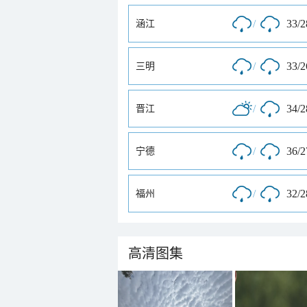
/
33/
涵江
/
33/
三明
/
34/
晋江
/
36/
宁德
/
32/
福州
高清图集