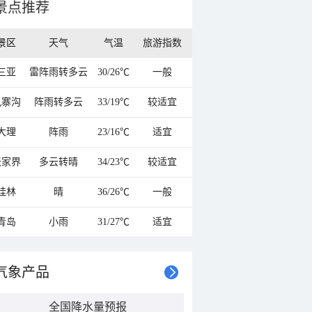
景点推荐
景区
天气
气温
旅游指数
三亚
雷阵雨转多云
30/26℃
一般
九寨沟
阵雨转多云
33/19℃
较适宜
大理
阵雨
23/16℃
适宜
张家界
多云转晴
34/23℃
较适宜
桂林
晴
36/26℃
一般
青岛
小雨
31/27℃
适宜
气象产品
全国降水量预报