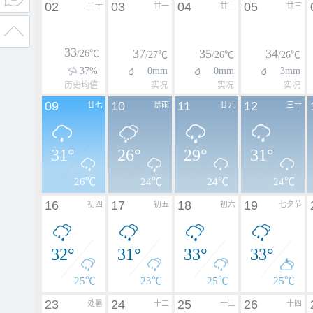
02
03
04
05
二十
廿一
廿二
廿三
33
37
35
34
/26℃
/27℃
/26℃
/26℃
37%
0mm
0mm
3mm
历史均值
实况
实况
实况
09
10
11
12
廿七
暴雨
廿九
三十
31°
26°
29°
31°
26℃
24℃
24℃
24℃
16
17
18
19
初四
初五
初六
七夕节
32°
31°
33°
33°
25℃
23℃
25℃
25℃
23
24
25
26
处暑
十二
十三
十四