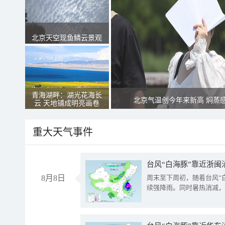
北京天空现鱼鳞云景观
青海湖畔：湖光花海长
北京气温创今年来新高 焖蒸
云 天地铺成明亮画卷
重大天气事件
台风“白海豚”靠近浙闽
8月8日
周末至下周初，随着台风“
续强降雨。同时暑热消减，