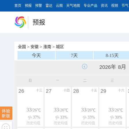
首页
预报
预警
雷达
云图
天气地图
专业产品
资讯
视频
节气
预报
全国
>
安徽
>
淮南
>
城区
今天
7天
8-15天
日
一
二
三
26
27
28
29
十三
十四
十五
十六
33
33
33
33
/26℃
/26℃
/26℃
/26℃
37%
33%
33%
30%
历史均值
历史均值
历史均值
历史均值