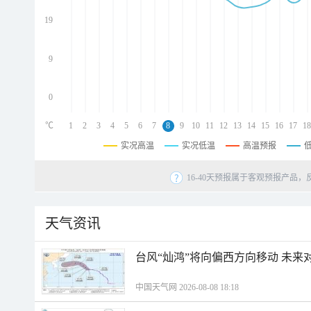
d
d
19
d
9
0
℃
1
2
3
4
5
6
7
8
9
10
11
12
13
14
15
16
17
18
实况高温
实况低温
高温预报
16-40天预报属于客观预报产品，
天气资讯
台风“灿鸿”将向偏西方向移动 未来
中国天气网 2026-08-08 18:18