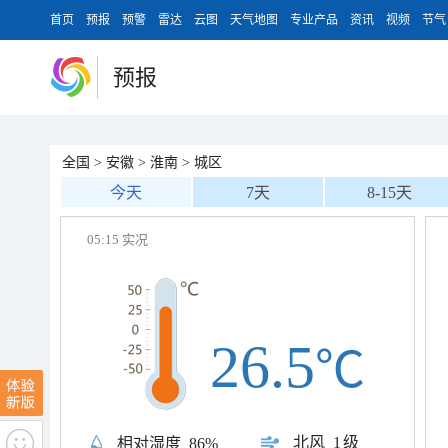
首页
预报
预警
雷达
云图
天气地图
专业产品
资讯
视频
节气
预报
全国
>
安徽
>
淮南
>
城区
今天
7天
8-15天
05:15 实况
26.5
℃
北风
1级
相对湿度
86%