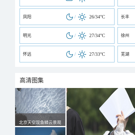
/
26/34°C
凤阳
长丰
/
27/34°C
明光
徐州
/
27/33°C
怀远
芜湖
高清图集
北京天空现鱼鳞云景观