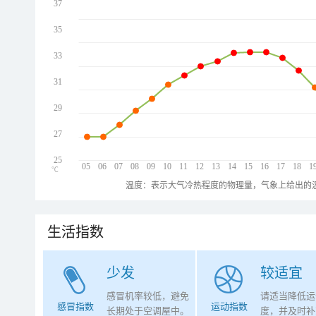
37
35
33
31
29
27
25
05
06
07
08
09
10
11
12
13
14
15
16
17
18
1
℃
温度：表示大气冷热程度的物理量，气象上给出的温
生活指数
少发
较适宜
感冒机率较低，避免
请适当降低运
感冒指数
运动指数
长期处于空调屋中。
度，并及时补