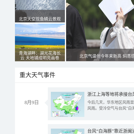
北京天空现鱼鳞云景观
青海湖畔：湖光花海长
北京气温创今年来新高 焖蒸
云 天地铺成明亮画卷
重大天气事件
浙江上海等地将承接台风
8月9日
今后几天，华东地区风雨显
风雨。受冷空气与台风“白
台风“白海豚”靠近浙闽