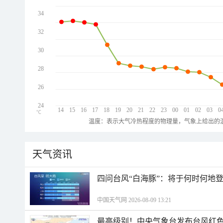
34
32
30
28
26
24
14
15
16
17
18
19
20
21
22
23
00
01
02
03
0
℃
温度：表示大气冷热程度的物理量，气象上给出的温
天气资讯
四问台风“白海豚”：将于何时何地
中国天气网 2026-08-09 13:21
最高级别！中央气象台发布台风红色