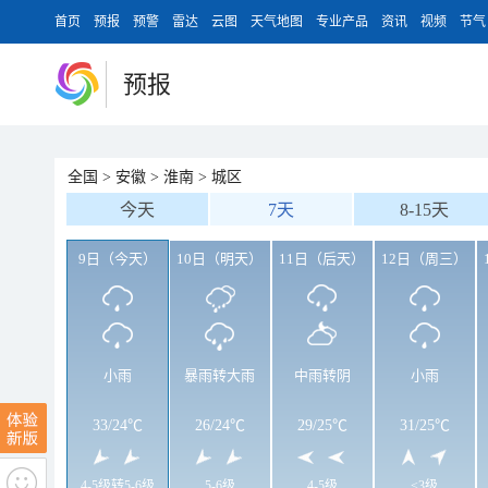
首页
预报
预警
雷达
云图
天气地图
专业产品
资讯
视频
节气
预报
全国
>
安徽
>
淮南
>
城区
今天
7天
8-15天
9日（今天）
10日（明天）
11日（后天）
12日（周三）
小雨
暴雨转大雨
中雨转阴
小雨
33
/
24℃
26
/
24℃
29
/
25℃
31
/
25℃
4-5级转5-6级
5-6级
4-5级
<3级